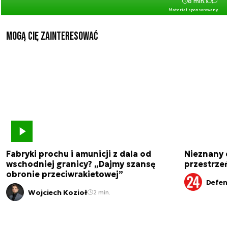
8 min.
Materiał sponsorowany
Mogą Cię zainteresować
Fabryki prochu i amunicji z dala od
Nieznany 
wschodniej granicy? „Dajmy szansę
przestrze
obronie przeciwrakietowej”
Defen
Wojciech Kozioł
2 min.