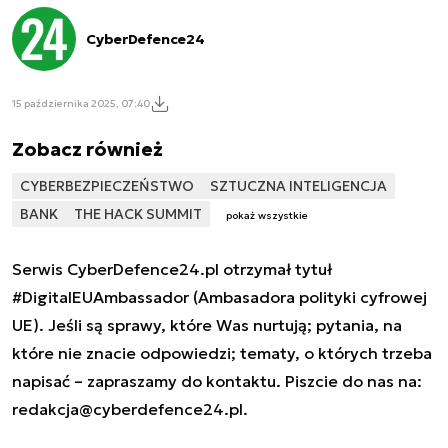
CyberDefence24
15 października 2025, 07:40
Zobacz również
CYBERBEZPIECZEŃSTWO
SZTUCZNA INTELIGENCJA
BANK
THE HACK SUMMIT
pokaż wszystkie
Serwis CyberDefence24.pl otrzymał tytuł
#DigitalEUAmbassador (Ambasadora polityki cyfrowej
UE). Jeśli są sprawy, które Was nurtują; pytania, na
które nie znacie odpowiedzi; tematy, o których trzeba
napisać – zapraszamy do kontaktu. Piszcie do nas na:
redakcja@cyberdefence24.pl
.