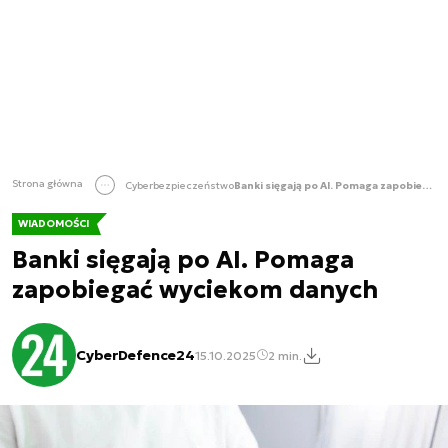
Strona główna
Cyberbezpieczeństwo
Banki sięgają po AI. Pomaga zapobiegać wyciekom danych
WIADOMOŚCI
Banki sięgają po AI. Pomaga
zapobiegać wyciekom danych
CyberDefence24
15.10.2025
2 min.