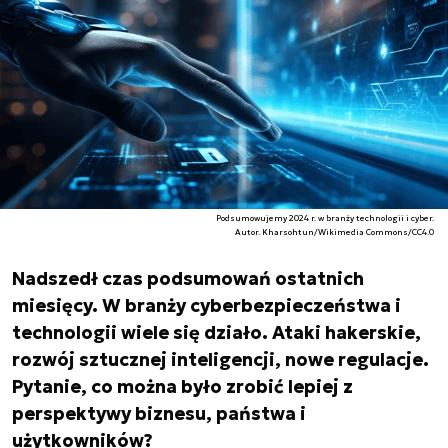
Podsumowujemy 2024 r. w branży technologii i cyber.
Autor. Kharsohtun/Wikimedia Commons/CC4.0
Nadszedł czas podsumowań ostatnich
miesięcy. W branży cyberbezpieczeństwa i
technologii wiele się działo. Ataki hakerskie,
rozwój sztucznej inteligencji, nowe regulacje.
Pytanie, co można było zrobić lepiej z
perspektywy biznesu, państwa i
użytkowników?