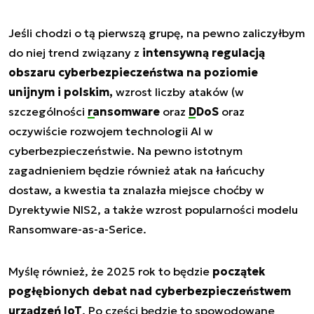
Jeśli chodzi o tą pierwszą grupę, na pewno zaliczyłbym
do niej trend związany z
intensywną regulacją
obszaru cyberbezpieczeństwa na poziomie
unijnym i polskim,
wzrost liczby ataków (w
szczególności
ransomware
oraz
DDoS
oraz
oczywiście rozwojem technologii AI w
cyberbezpieczeństwie. Na pewno istotnym
zagadnieniem będzie również atak na łańcuchy
dostaw, a kwestia ta znalazła miejsce choćby w
Dyrektywie NIS2, a także wzrost popularności modelu
Ransomware-as-a-Serice.
Myślę również, że 2025 rok to będzie
początek
pogłębionych debat nad cyberbezpieczeństwem
urządzeń IoT
. Po części będzie to spowodowane