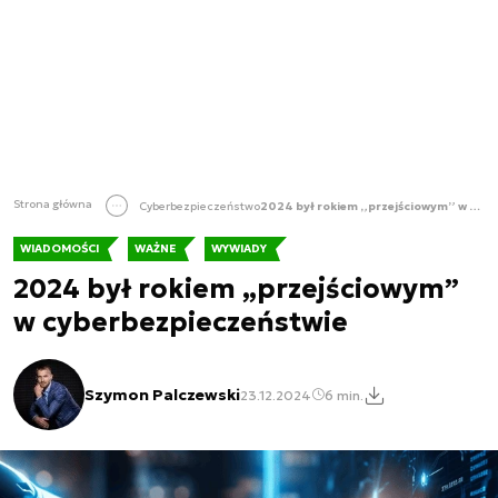
Strona główna
Cyberbezpieczeństwo
2024 był rokiem „przejściowym” w cyberbezpieczeństwie
WIADOMOŚCI
WAŻNE
WYWIADY
2024 był rokiem „przejściowym”
w cyberbezpieczeństwie
Szymon Palczewski
23.12.2024
6 min.