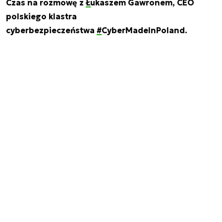
Czas na rozmowę z
Łukaszem Gawronem
, CEO
polskiego klastra
cyberbezpieczeństwa
#CyberMadeInPoland
.