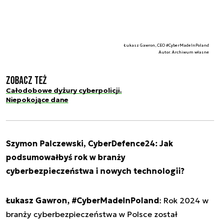
Łukasz Gawron, CEO #CyberMadeInPoland
Autor. Archiwum własne
Zobacz też
Całodobowe dyżury cyberpolicji.
Niepokojące dane
Szymon Palczewski, CyberDefence24: Jak
podsumowałbyś rok w branży
cyberbezpieczeństwa i nowych technologii?
Łukasz Gawron, #CyberMadeInPoland
: Rok 2024 w
branży cyberbezpieczeństwa w Polsce został