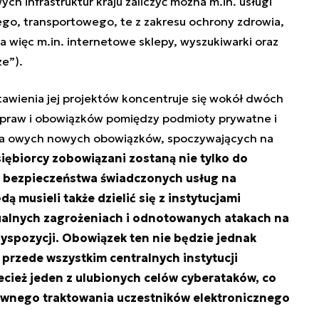
h infrastruktur kraju zaliczyć można m.in. usługi
go, transportowego, te z zakresu ochrony zdrowia,
 a więc m.in. internetowe sklepy, wyszukiwarki oraz
e”).
awienia jej projektów koncentruje się wokół dwóch
praw i obowiązków pomiędzy podmioty prywatne i
ia owych nowych obowiązków, spoczywających na
siębiorcy zobowiązani zostaną nie tylko do
bezpieczeństwa świadczonych usług na
 musieli także dzielić się z instytucjami
alnych zagrożeniach i odnotowanych atakach na
dyspozycji. Obowiązek ten nie będzie jednak
przede wszystkim centralnych instytucji
cież jeden z ulubionych celów cyberataków, co
równego traktowania uczestników elektronicznego