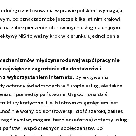
redniego zastosowania w prawie polskim i wymagają
ym, co oznaczać może jeszcze kilka lat nim krajowi
ki na zabezpieczenie oferowanych usług na unijnym
yrektywy NIS to ważny krok w kierunku ujednolicenia
h mechanizmów międzynarodowej współpracy nie
 to największe zagrożenie dla dostawców i
 z wykorzystaniem Internetu.
Dyrektywa ma
dy ochrony świadczonych w Europie usług, ale także
żeniach pomiędzy państwami. Uzgodniona dziś
struktury krytycznej i jej istotnym osiągnięciem jest
hoć nie wolny od kontrowersji i dość szeroki, zakres
 szczególnymi wymogami bezpieczeństwa) dotyczy usług
ia państw i współczesnych społeczeństw. Do