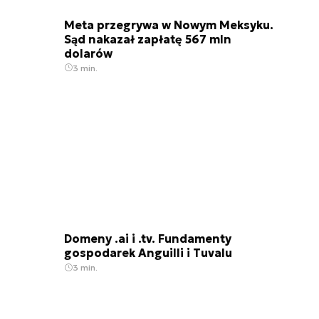
Meta przegrywa w Nowym Meksyku.
Sąd nakazał zapłatę 567 mln
dolarów
3 min.
Domeny .ai i .tv. Fundamenty
gospodarek Anguilli i Tuvalu
3 min.