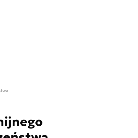
stwa
nijnego
zeństwa