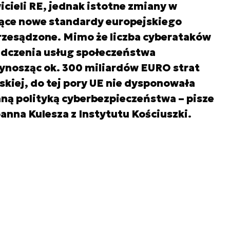
cieli RE, jednak istotne zmiany w
ące nowe standardy europejskiego
rzesądzone. Mimo że liczba cyberataków
adczenia usług społeczeństwa
zynosząc ok. 300 miliardów EURO strat
jskiej, do tej pory UE nie dysponowała
ą polityką cyberbezpieczeństwa – pisze
anna Kulesza z Instytutu Kościuszki.