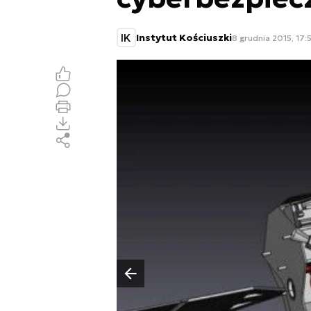
IK
Instytut Kościuszki
8 grudnia 2015, 17:
Poprzedni slajd