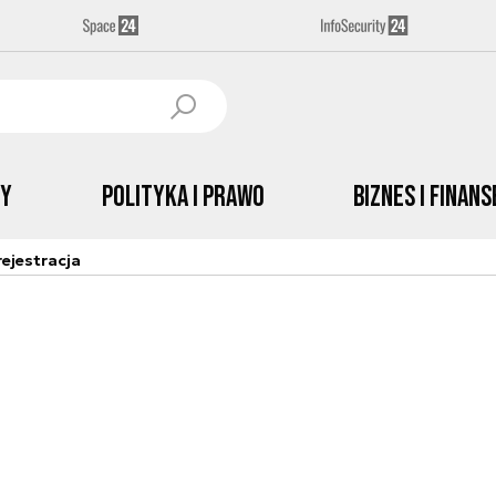
by
Polityka i prawo
Biznes i Finans
ejestracja