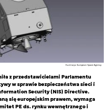
Ilustracja: European Space Agency
iła z przedstawicielami Parlamentu
ywy w sprawie bezpieczeństwa sieci i
formation Security (NIS) Directive.
taną się europejskim prawem, wymaga
mitet PE ds. rynku wewnętrznego i