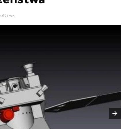
50
1 min.
Następny slajd