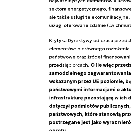
najważniejszych elementów kluczowyc
sektora energetycznego, finansowe
ale także usługi telekomunikacyjne,
usługi oferowane zdalnie („w chmurz
Krytyka Dyrektywy od czasu przedst
elementów: nierównego rozłożenia 
państwowe oraz źródeł finansowan
przedsiębiorcach.
O ile więc przed
samodzielnego zagwarantowania 
wskazanym przez UE poziomie, będą
państwowymi informacjami o aktu
infrastrukturę pozostającą w ich 
dotyczył podmiotów publicznych, 
państwowych, które stanowią prze
postrzegane jest jako wyraz nie
obrotu.