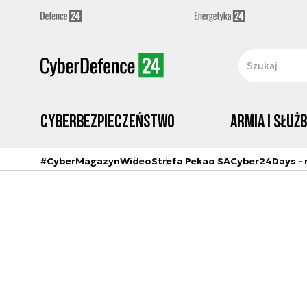
Cyberbezpieczeństwo
Armia i Służ
#CyberMagazyn
Wideo
Strefa Pekao SA
Cyber24Days - r