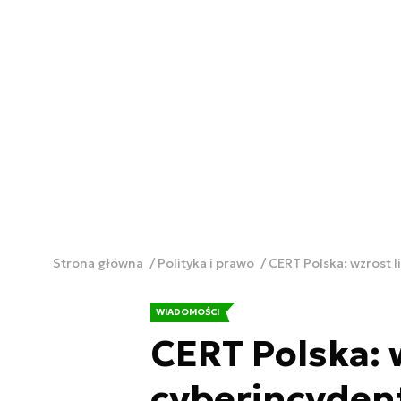
Strona główna
Polityka i prawo
CERT Polska: wzrost l
WIADOMOŚCI
CERT Polska: 
cyberincydent