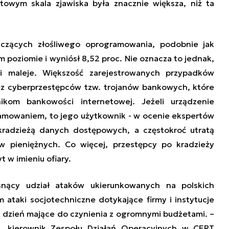
towym skala zjawiska była znacznie większa, niż ta
czących złośliwego oprogramowania, podobnie jak
im poziomie i wyniósł 8,52 proc. Nie oznacza to jednak,
i maleje. Większość zarejestrowanych przypadków
ez cyberprzestępców tzw. trojanów bankowych, które
ikom bankowości internetowej. Jeżeli urządzenie
amowaniem, to jego użytkownik - w ocenie ekspertów
 kradzieżą danych dostępowych, a częstokroć utratą
 pieniężnych. Co więcej, przestępcy po kradzieży
 w imieniu ofiary.
snący udział ataków ukierunkowanych na polskich
ataki socjotechniczne dotykające firmy i instytucje
 dzień mające do czynienia z ogromnymi budżetami. –
i, kierownik Zespołu Działań Operacyjnych w CERT