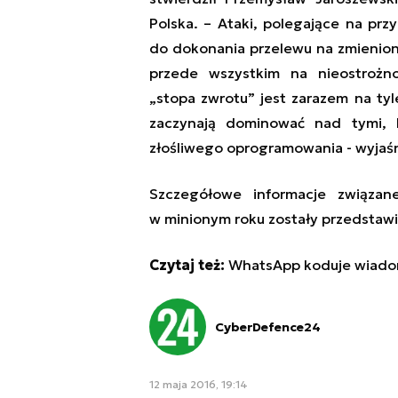
Polska. – Ataki, polegające na prz
do dokonania przelewu na zmienion
przede wszystkim na nieostrożno
„stopa zwrotu” jest zarazem na tyl
zaczynają dominować nad tymi,
złośliwego oprogramowania - wyjaśn
Szczegółowe informacje związan
w minionym roku zostały przedstaw
Czytaj też:
WhatsApp koduje wiadom
CyberDefence24
12 maja 2016, 19:14