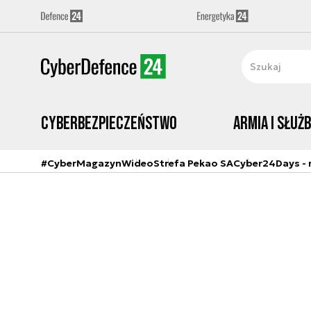
Cyberbezpieczeństwo
Armia i Służ
#CyberMagazyn
Wideo
Strefa Pekao SA
Cyber24Days - r