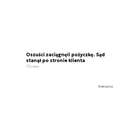
Oszuści zaciągnęli pożyczkę. Sąd
stanął po stronie klienta
2 min.
Reklama