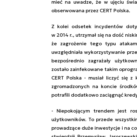
mieć na uwadze, że w ujęciu świa
obserwowana przez CERT Polska.
Z kolei odsetek incydentów doty
w 2014 r., utrzymał się na dość nisk
że zagrożenie tego typu atakam
uwzględniała wykorzystywanie prz
bezpośrednio zagrażały użytkown
zostało zainfekowane takim oprogr
CERT Polska - musiał liczyć się z
zgromadzonych na koncie środków
potrafili dodatkowo zaciągnąć kredyt
- Niepokojącym trendem jest ro
użytkowników. To przede wszystkim 
prowadzące duże inwestycje i na co
stwierdził Przemysław Jaroszewsk