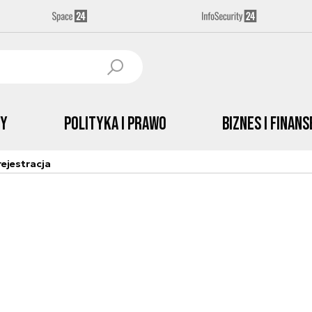
by
Polityka i prawo
Biznes i Finans
ejestracja