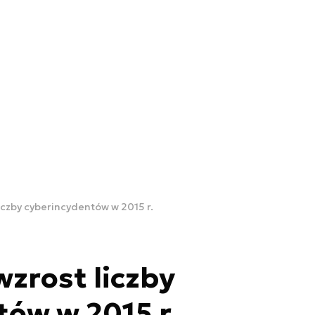
iczby cyberincydentów w 2015 r.
wzrost liczby
ów w 2015 r.