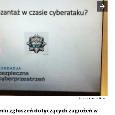
Następny slajd
Fot. marciecasas / Flickr
mln zgłoszeń dotyczących zagrożeń w