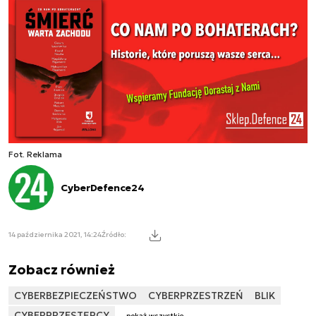
Fot. Reklama
CyberDefence24
14 października 2021, 14:24
Źródło:
Zobacz również
CYBERBEZPIECZEŃSTWO
CYBERPRZESTRZEŃ
BLIK
CYBERPRZESTĘPCY
pokaż wszystkie