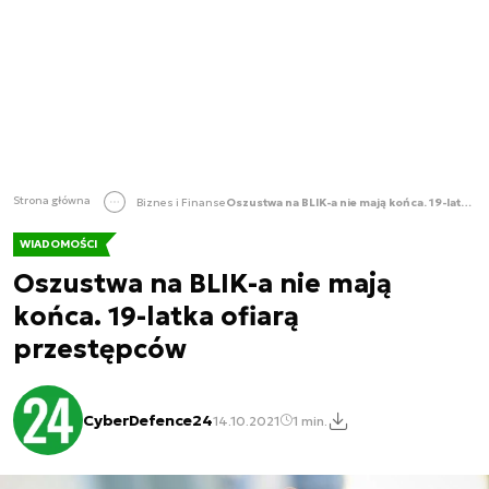
Strona główna
Biznes i Finanse
Oszustwa na BLIK-a nie mają końca. 19-latka ofiarą przestępców
WIADOMOŚCI
Oszustwa na BLIK-a nie mają
końca. 19-latka ofiarą
przestępców
CyberDefence24
14.10.2021
1 min.