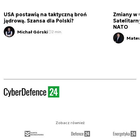
USA postawią na taktyczną broń
Zmiany w 
jądrową. Szansa dla Polski?
Satelitar
NATO
Michał Górski
2 min.
Mateu
Zobacz również