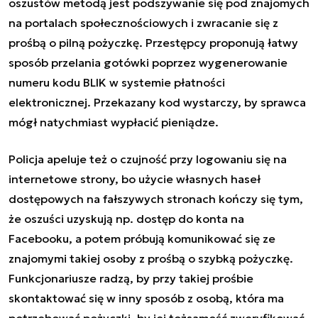
oszustów
metodą jest podszywanie się pod znajomych
na
portalach społecznościowych
i zwracanie się z
prośbą o pilną pożyczkę. Przestępcy proponują łatwy
sposób przelania gotówki poprzez wygenerowanie
numeru kodu BLIK w systemie płatności
elektronicznej. Przekazany kod wystarczy, by sprawca
mógł natychmiast wypłacić pieniądze.
Policja apeluje też o czujność przy logowaniu się na
internetowe strony, bo użycie własnych haseł
dostępowych na fałszywych stronach kończy się tym,
że oszuści uzyskują np. dostęp do konta na
Facebooku, a potem próbują komunikować się ze
znajomymi takiej osoby z prośbą o szybką pożyczkę.
Funkcjonariusze radzą, by przy takiej prośbie
skontaktować się w inny sposób z osobą, która ma
potrzebować pożyczki, by jej tożsamość zweryfikować.