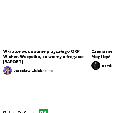
Wkrótce wodowanie przyszłego ORP
Czemu nie
Wicher. Wszystko, co wiemy o fregacie
Mógł być 
[RAPORT]
Bartł
Jarosław Ciślak
8 min.