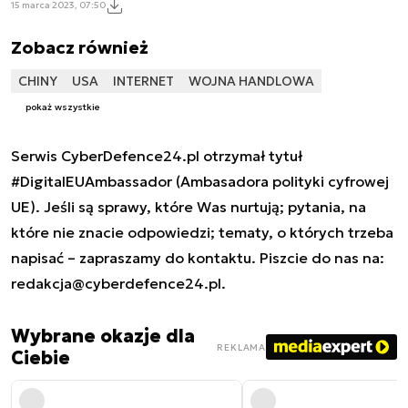
15 marca 2023, 07:50
Zobacz również
CHINY
USA
INTERNET
WOJNA HANDLOWA
pokaż wszystkie
Serwis CyberDefence24.pl otrzymał tytuł
#DigitalEUAmbassador (Ambasadora polityki cyfrowej
UE). Jeśli są sprawy, które Was nurtują; pytania, na
które nie znacie odpowiedzi; tematy, o których trzeba
napisać – zapraszamy do kontaktu. Piszcie do nas na:
redakcja@cyberdefence24.pl
.
Wybrane okazje dla
REKLAMA
Ciebie