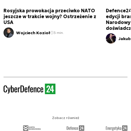
Rosyjska prowokacja przeciwko NATO
Defence24
jeszcze w trakcie wojny? Ostrzeżenie z
edycji br
USA
Narodowy 
doświadcz
Wojciech Kozioł
3 min.
Jakub
Zobacz również