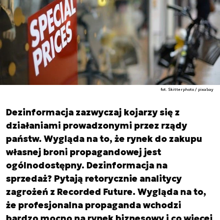
fot. Skitterphoto / pixabay
Dezinformacja zazwyczaj kojarzy się z
działaniami prowadzonymi przez rządy
państw. Wygląda na to, że rynek do zakupu
własnej broni propagandowej jest
ogólnodostępny. Dezinformacja na
sprzedaż? Pytają retorycznie analitycy
zagrożeń z Recorded Future. Wygląda na to,
że profesjonalna propaganda wchodzi
bardzo mocno na rynek biznesowy i co więcej