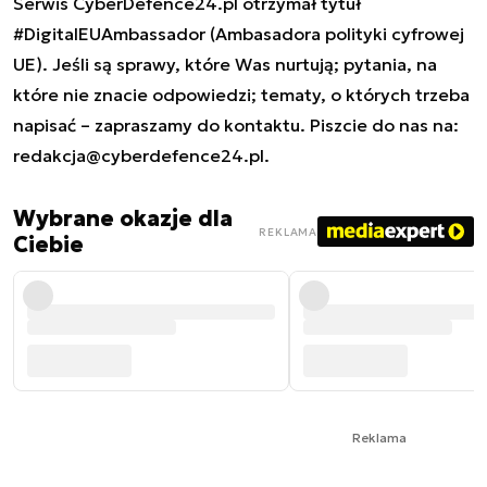
Serwis CyberDefence24.pl otrzymał tytuł
#DigitalEUAmbassador (Ambasadora polityki cyfrowej
UE). Jeśli są sprawy, które Was nurtują; pytania, na
które nie znacie odpowiedzi; tematy, o których trzeba
napisać – zapraszamy do kontaktu. Piszcie do nas na:
redakcja@cyberdefence24.pl
.
Wybrane okazje dla
REKLAMA
Ciebie
Reklama