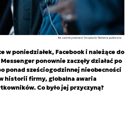
fot. camilo jimenez/ Unsplash/ Domena publiczna
ce w poniedziałek, Facebook i należące do
i Messenger ponownie zaczęły działać po
po ponad sześciogodzinnej nieobecności
w historii firmy, globalna awaria
tkowników. Co było jej przyczyną?