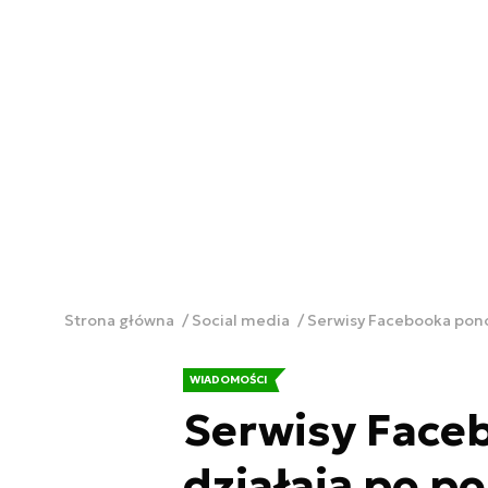
Strona główna
Social media
Serwisy Facebooka pono
WIADOMOŚCI
Serwisy Face
działają po p