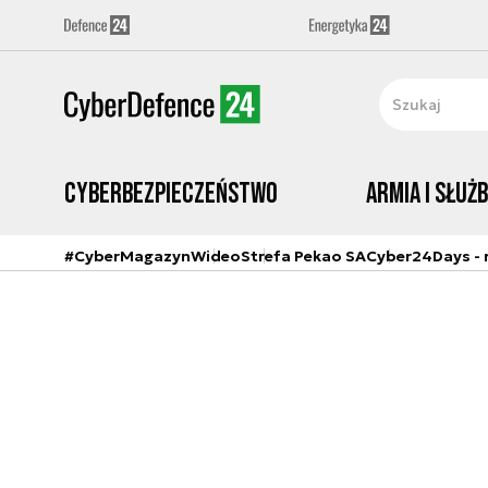
Cyberbezpieczeństwo
Armia i Służ
#CyberMagazyn
Wideo
Strefa Pekao SA
Cyber24Days - r