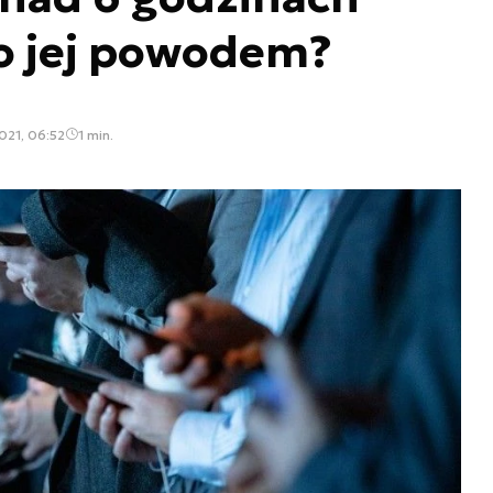
ło jej powodem?
021, 06:52
1 min.