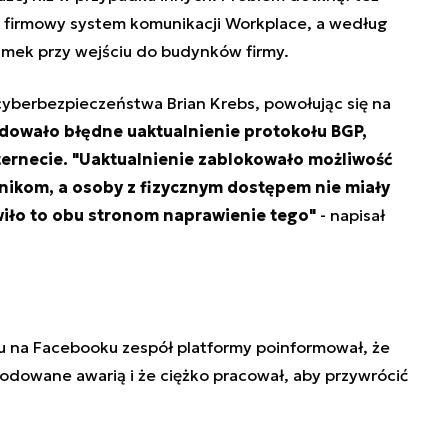
 firmowy system komunikacji Workplace, a według
mek przy wejściu do budynków firmy.
cyberbezpieczeństwa Brian Krebs, powołując się na
owało błędne uaktualnienie protokołu BGP,
ernecie. "Uaktualnienie zablokowało możliwość
nikom, a osoby z fizycznym dostępem nie miały
wiło to obu stronom naprawienie tego"
- napisał
u na Facebooku zespół platformy poinformował, że
dowane awarią i że ciężko pracował, aby przywrócić