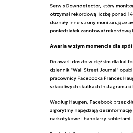
Serwis Downdetector, który monitoru
otrzymał rekordową liczbę ponad 14
doznały inne strony monitorujące a
poniedziałek zanotował rekordową 
Awaria w złym momencie dla spół
Do awarii doszło w ciężkim dla kalif
dziennik "Wall Street Journal" opubl
pracownicy Facebooka Frances Ha
szkodliwych skutkach Instagramu dla
Według Haugen, Facebook przez dług
algorytmy napędzają dezinformację i
narkotykowe i handlarzy kobietami.