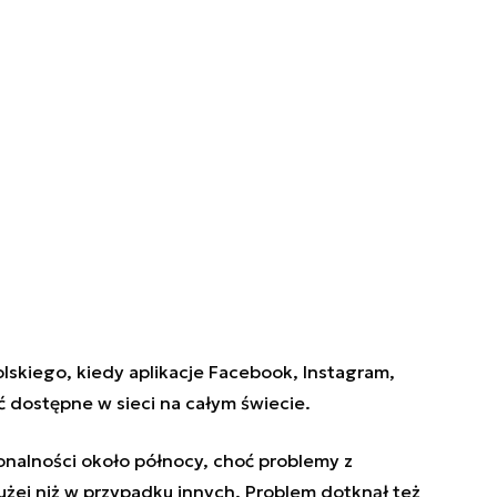
olskiego, kiedy aplikacje Facebook, Instagram,
ć dostępne w sieci na całym świecie.
onalności około północy, choć problemy z
ej niż w przypadku innych. Problem dotknął też