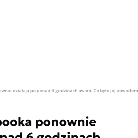
wnie działają po ponad 6 godzinach awarii. Co było jej powode
booka ponownie
onad 6 godzinach