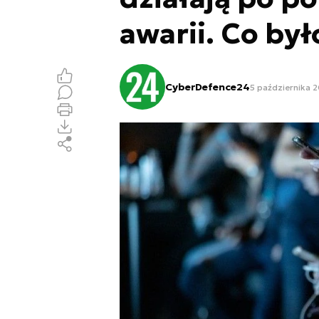
awarii. Co by
CyberDefence24
5 października 2