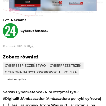
Fot. Reklama
CyberDefence24
16 września 2021, 07:01
Zobacz również
CYBERBEZPIECZEŃSTWO
CYBERPRZESTRZEŃ
OCHRONA DANYCH OSOBOWYCH
POLSKA
pokaż wszystkie
Serwis CyberDefence24.pl otrzymał tytuł
#DigitalEUAmbassador (Ambasadora polityki cyfrowej
UE). Jeśli są sprawy, które Was nurtują; pytania, na