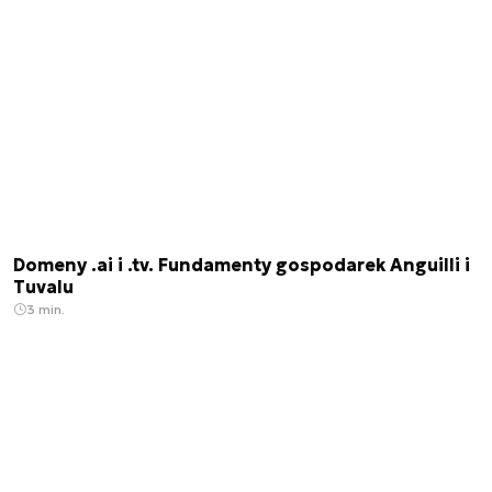
Domeny .ai i .tv. Fundamenty gospodarek Anguilli i
Tuvalu
3 min.