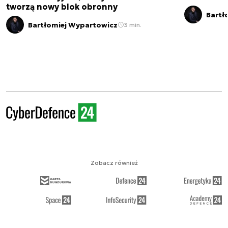
tworzą nowy blok obronny
Bartł
Bartłomiej Wypartowicz
3 min.
Zobacz również