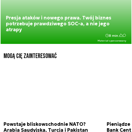
Presja ataków i nowego prawa. Twój biznes
potrzebuje prawdziwego SOC-a, a nie jego
atrapy
8 min.
Materiał sponsorowany
Mogą Cię zainteresować
Powstaje bliskowschodnie NATO?
Pieniądze
Arabia Saudyjska, Turcja i Pakistan
Bank Cent