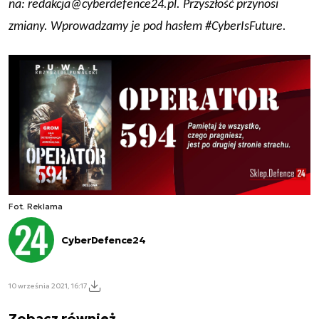
na:
redakcja@cyberdefence24.pl
. Przyszłość przynosi
zmiany. Wprowadzamy je pod hasłem #CyberIsFuture.
Fot. Reklama
CyberDefence24
10 września 2021, 16:17
Zobacz również