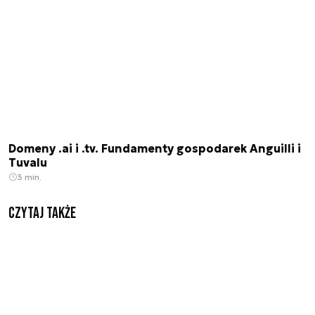
Domeny .ai i .tv. Fundamenty gospodarek Anguilli i
Tuvalu
3 min.
Czytaj także