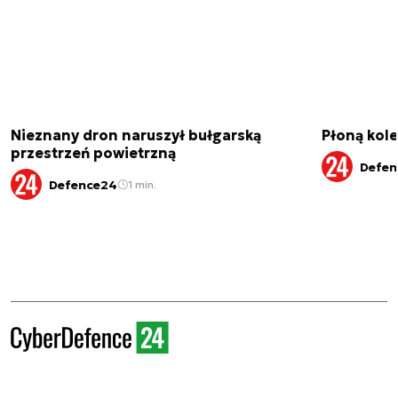
Nieznany dron naruszył bułgarską
Płoną kole
przestrzeń powietrzną
Defen
Defence24
1 min.