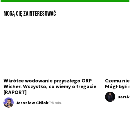
Mogą Cię zainteresować
Wkrótce wodowanie przyszłego ORP
Czemu nie
Wicher. Wszystko, co wiemy o fregacie
Mógł być 
[RAPORT]
Bartł
Jarosław Ciślak
8 min.