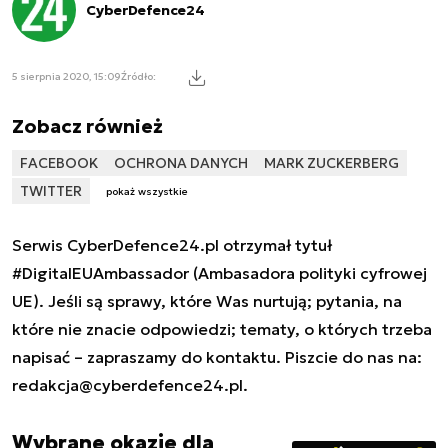
CyberDefence24
5 sierpnia 2020, 15:09
Źródło:
Zobacz również
FACEBOOK
OCHRONA DANYCH
MARK ZUCKERBERG
TWITTER
pokaż wszystkie
Serwis CyberDefence24.pl otrzymał tytuł
#DigitalEUAmbassador (Ambasadora polityki cyfrowej
UE). Jeśli są sprawy, które Was nurtują; pytania, na
które nie znacie odpowiedzi; tematy, o których trzeba
napisać – zapraszamy do kontaktu. Piszcie do nas na:
redakcja@cyberdefence24.pl
.
Wybrane okazje dla