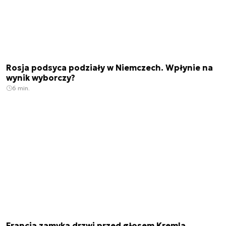
Rosja podsyca podziały w Niemczech. Wpłynie na
wynik wyborczy?
6 min.
Francja zamyka drzwi przed głosem Kremla