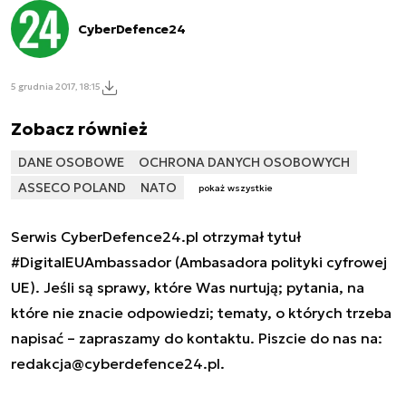
CyberDefence24
5 grudnia 2017, 18:15
Zobacz również
DANE OSOBOWE
OCHRONA DANYCH OSOBOWYCH
ASSECO POLAND
NATO
pokaż wszystkie
Serwis CyberDefence24.pl otrzymał tytuł
#DigitalEUAmbassador (Ambasadora polityki cyfrowej
UE). Jeśli są sprawy, które Was nurtują; pytania, na
które nie znacie odpowiedzi; tematy, o których trzeba
napisać – zapraszamy do kontaktu. Piszcie do nas na:
redakcja@cyberdefence24.pl
.