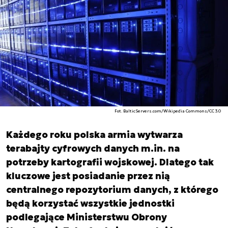
Fot. BalticServers.com/Wikipedia Commons/CC 3.0
Każdego roku polska armia wytwarza
terabajty cyfrowych danych m.in. na
potrzeby kartografii wojskowej. Dlatego tak
kluczowe jest posiadanie przez nią
centralnego repozytorium danych, z którego
będą korzystać wszystkie jednostki
podlegające Ministerstwu Obrony