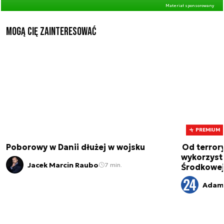
Materiał sponsorowany
Mogą Cię zainteresować
PREMIUM
Poborowy w Danii dłużej w wojsku
Od terror
wykorzystu
Jacek Marcin Raubo
7 min.
Środkowe
Adam