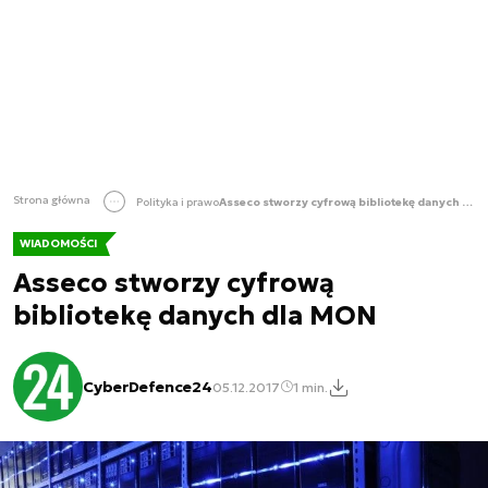
Strona główna
Polityka i prawo
Asseco stworzy cyfrową bibliotekę danych dla MON
WIADOMOŚCI
Asseco stworzy cyfrową
bibliotekę danych dla MON
CyberDefence24
05.12.2017
1 min.