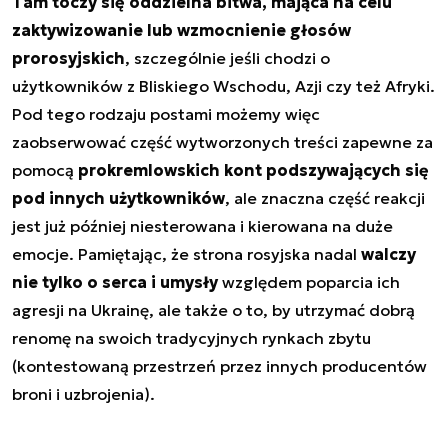
Tam toczy się oddzielna bitwa, mająca na celu
zaktywizowanie lub wzmocnienie głosów
prorosyjskich
, szczególnie jeśli chodzi o
użytkowników z Bliskiego Wschodu, Azji czy też Afryki.
Pod tego rodzaju postami możemy więc
zaobserwować część wytworzonych treści zapewne za
pomocą
prokremlowskich kont podszywających się
pod innych użytkowników
, ale znaczna część reakcji
jest już później niesterowana i kierowana na duże
emocje. Pamiętając, że strona rosyjska nadal
walczy
nie tylko o serca i umysły
względem poparcia ich
agresji na Ukrainę, ale także o to, by utrzymać dobrą
renomę na swoich tradycyjnych rynkach zbytu
(kontestowaną przestrzeń przez innych producentów
broni i uzbrojenia).