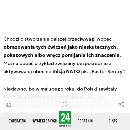
Chodzi o stworzenie dalszej przeciwwagi wobec
obrazowania tych ćwiczeń jako nieskutecznych,
pokazowych albo wręcz pomijania ich znaczenia
.
Można podać przykład związany bezpośrednio z
aktywowaną obecnie
misją NATO
pk. „Easter Sentry”.
Niedawno, bo w maju tego roku, do Polski zawitały
francuskie Rafale (samoloty bojowe), A400M
(samoloty transportowe) i latająca cysterna A330
MRTT. Wspomniane maszyny zgrywały się z polskimi
samolotami i obsługą naziemną. Potraktowano to
Cyberataki
Wycieki danych
Poradniki
O nas
wówczas, poza przestrzenią branżową, w kategorii nie