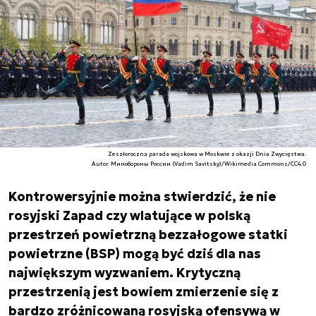
Zeszłoroczna parada wojskowa w Moskwie z okazji Dnia Zwycięstwa.
Autor. Минобороны России (Vadim Savitsky)/Wikimedia Commons/CC4.0
Kontrowersyjnie można stwierdzić, że nie
rosyjski Zapad czy wlatujące w polską
przestrzeń powietrzną bezzałogowe statki
powietrzne (BSP) mogą być dziś dla nas
największym wyzwaniem. Krytyczną
przestrzenią jest bowiem zmierzenie się z
bardzo zróżnicowaną rosyjską ofensywą w