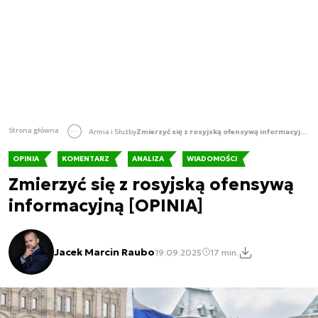
Strona główna
Armia i Służby
Zmierzyć się z rosyjską ofensywą informacyjną [OPINIA]
OPINIA
KOMENTARZ
ANALIZA
WIADOMOŚCI
Zmierzyć się z rosyjską ofensywą
informacyjną [OPINIA]
Jacek Marcin Raubo
19.09.2025
17 min.