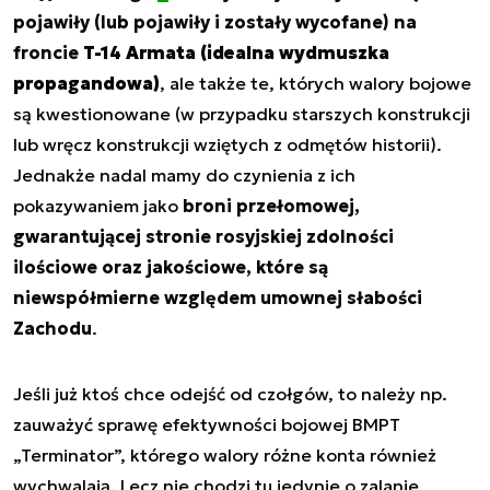
pojawiły (lub pojawiły i zostały wycofane) na
froncie
T-14 Armata (idealna wydmuszka
propagandowa)
, ale także te, których walory bojowe
są kwestionowane (w przypadku starszych konstrukcji
lub wręcz konstrukcji wziętych z odmętów historii).
Jednakże nadal mamy do czynienia z ich
pokazywaniem jako
broni przełomowej,
gwarantującej stronie rosyjskiej zdolności
ilościowe oraz jakościowe, które są
niewspółmierne względem umownej słabości
Zachodu
.
Jeśli już ktoś chce odejść od czołgów, to należy np.
zauważyć sprawę efektywności bojowej BMPT
„Terminator”, którego walory różne konta również
wychwalają. Lecz nie chodzi tu jedynie o zalanie