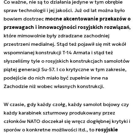
Co ważne, nie są to działania jedyne w tym obrębie
spraw technologii i jej jakości. Już od lat można było
bowiem dostrzec
mocne akcentowanie przekazów o
przewagach i innowacyjności rosyjskich rozwiązań
,
które mimowolnie były zdradzane zachodniej
przestrzeni medialnej. Stąd też pojawił się mit wokół
wspomnianej konstrukcji T-14 Armata i stąd też
słyszeliśmy tyle o rosyjskich konstrukcjach samolotów
piątej generacji Su-57. I co krytyczne w tym zakresie,
podejście do nich miało być zupełnie inne na
Zachodzie niż wobec własnych konstrukcji.
W czasie, gdy każdy czołg, każdy samolot bojowy czy
każdy karabinek szturmowy produkowany przez
członków NATO doczekał się wręcz dogłębnej krytyki i
sporów o konkretne możliwości itd., to
rosyjskie