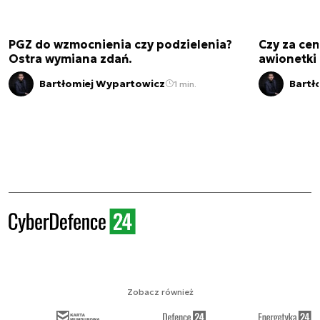
PGZ do wzmocnienia czy podzielenia?
Czy za cen
Ostra wymiana zdań.
awionetki 
Bartłomiej Wypartowicz
Bartł
1 min.
Zobacz również