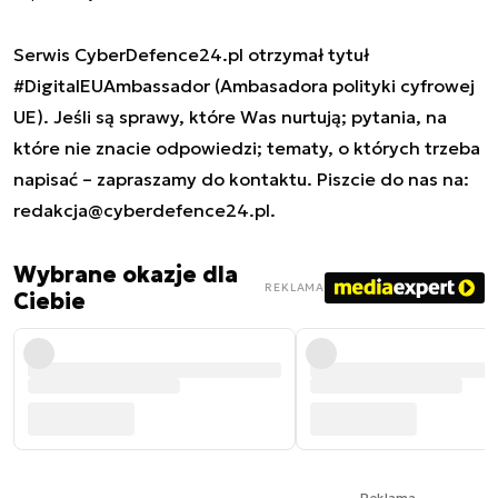
Serwis CyberDefence24.pl otrzymał tytuł
#DigitalEUAmbassador (Ambasadora polityki cyfrowej
UE). Jeśli są sprawy, które Was nurtują; pytania, na
które nie znacie odpowiedzi; tematy, o których trzeba
napisać – zapraszamy do kontaktu. Piszcie do nas na:
redakcja@cyberdefence24.pl
.
Wybrane okazje dla
REKLAMA
Ciebie
Reklama