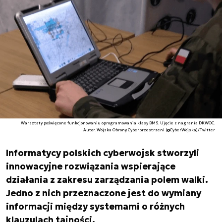
Warsztaty poświęcone funkcjonowaniu oprogramowania klasy BMS. Ujęcie z nagrania DKWOC.
Autor. Wojska Obrony Cyberprzestrzeni (@CyberWojska)/Twitter
Informatycy polskich cyberwojsk stworzyli
innowacyjne rozwiązania wspierające
działania z zakresu zarządzania polem walki.
Jedno z nich przeznaczone jest do wymiany
informacji między systemami o różnych
klauzulach tajności.