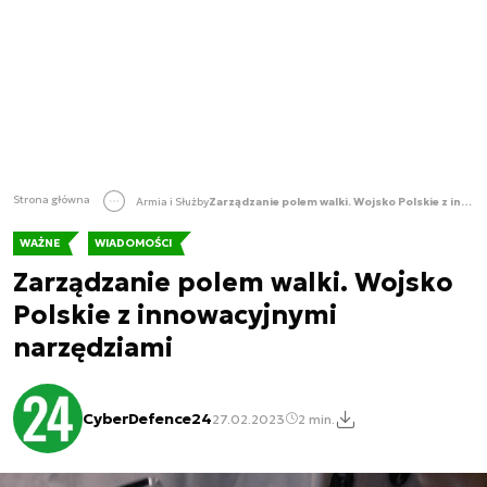
Strona główna
Armia i Służby
Zarządzanie polem walki. Wojsko Polskie z innowacyjnymi narzędziami
WAŻNE
WIADOMOŚCI
Zarządzanie polem walki. Wojsko
Polskie z innowacyjnymi
narzędziami
CyberDefence24
27.02.2023
2 min.