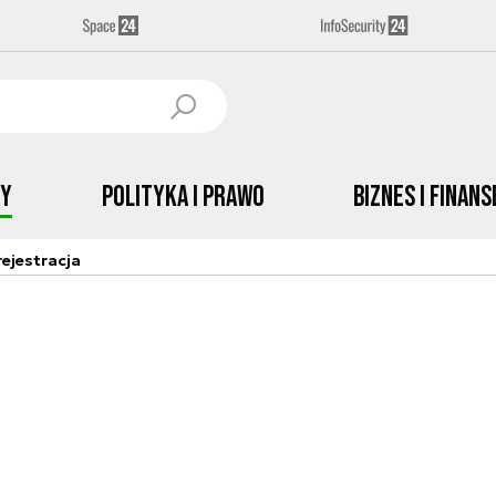
by
Polityka i prawo
Biznes i Finans
ejestracja