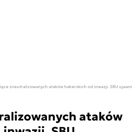
iące zneutralizowanych ataków hakerskich od inwazji. SBU ujawni
tralizowanych ataków
 inwazji. SBU