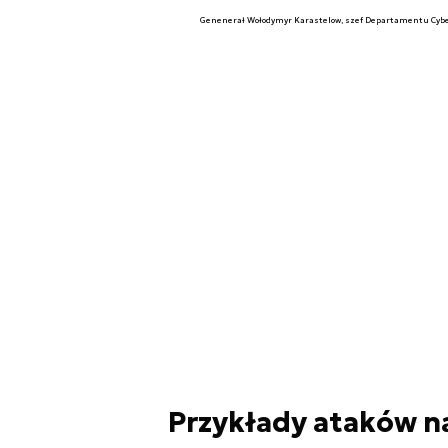
Genenerał Wołodymyr Karastelow, szef Departamentu Cyb
Przykłady ataków na