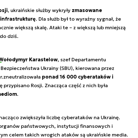
sji
, ukraińskie służby wykryły
zmasowane
infrastrukturę
. Dla służb był to wyraźny sygnał, że
znie większą skalę. Ataki te – z większą lub mniejszą
do dziś.
Wołodymyr Karastelow
, szef Departamentu
Bezpieczeństwa Ukrainy (SBU), kierowana przez
r.zneutralizowała
ponad 16 000 cyberataków i
ę przypisano Rosji. Znacząca część z nich była
mediom
.
nacząco zwiększyła liczbę cyberataków na Ukrainę.
 organów państwowych, instytucji finansowych i
wym celem takich wrogich ataków są ukraińskie media.