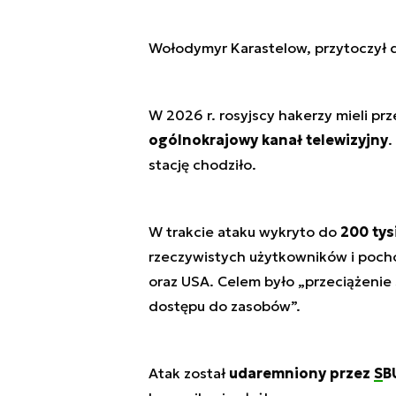
Wołodymyr Karastelow, przytoczył d
W 2026 r. rosyjscy hakerzy mieli p
ogólnokrajowy kanał telewizyjny
.
stację chodziło.
W trakcie ataku wykryto do
200 tys
rzeczywistych użytkowników i pocho
oraz USA. Celem było „przeciążenie
dostępu do zasobów”.
Atak został
udaremniony przez
SB