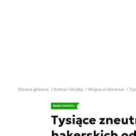
Strona główna
Armia i Służby
Wojna w Ukrainie
Tys
WIADOMOŚCI
Tysiące zneu
hakerskich od