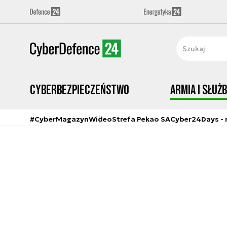
Cyberbezpieczeństwo
Armia i Służ
#CyberMagazyn
Wideo
Strefa Pekao SA
Cyber24Days - r