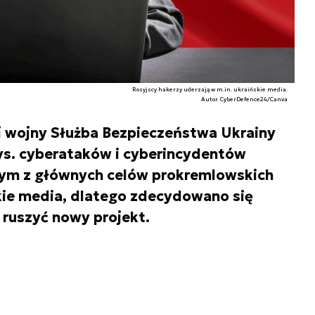
Rosyjscy hakerzy uderzają w m.in. ukraińskie media.
Autor. CyberDefence24/Canva
 wojny Służba Bezpieczeństwa Ukrainy
ys. cyberataków i cyberincydentów
nym z głównych celów prokremlowskich
kie media, dlatego zdecydowano się
 ruszyć nowy projekt.