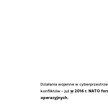
Działania wojenne w cyberprzestrz
konfliktów – już
w 2016 r. NATO for
operacyjnych
.