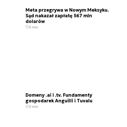
Meta przegrywa w Nowym Meksyku.
Sąd nakazał zapłatę 567 mln
dolarów
3 min.
Domeny .ai i .tv. Fundamenty
gospodarek Anguilli i Tuvalu
3 min.