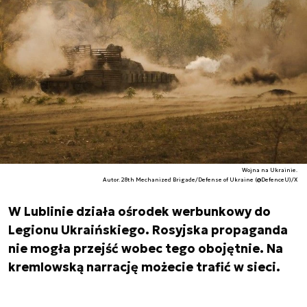
Wojna na Ukrainie.
Autor. 28th Mechanized Brigade/Defense of Ukraine (@DefenceU)/X
W Lublinie działa ośrodek werbunkowy do
Legionu Ukraińskiego. Rosyjska propaganda
nie mogła przejść wobec tego obojętnie. Na
kremlowską narrację możecie trafić w sieci.