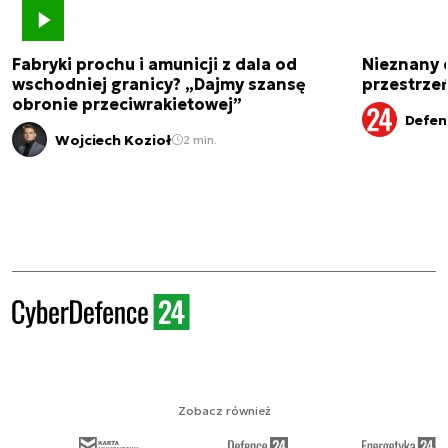
Fabryki prochu i amunicji z dala od
Nieznany 
wschodniej granicy? „Dajmy szansę
przestrze
obronie przeciwrakietowej”
Defen
Wojciech Kozioł
2 min.
Zobacz również