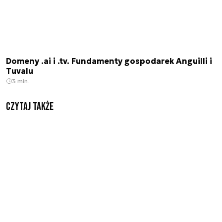
Domeny .ai i .tv. Fundamenty gospodarek Anguilli i
Tuvalu
3 min.
Czytaj także