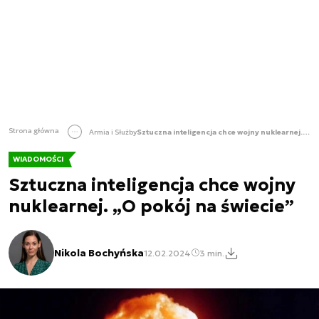
Strona główna
Armia i Służby
Sztuczna inteligencja chce wojny nuklearnej. „O pokój na świecie”
WIADOMOŚCI
Sztuczna inteligencja chce wojny
nuklearnej. „O pokój na świecie”
Nikola Bochyńska
12.02.2024
3 min.