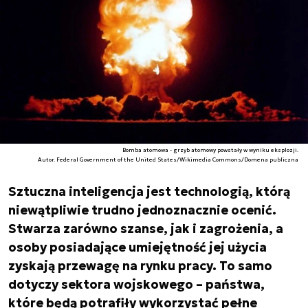
Bomba atomowa - grzyb atomowy powstały w wyniku eksplozji.
Autor. Federal Government of the United States/Wikimedia Commons/Domena publiczna
Sztuczna inteligencja jest technologią, którą
niewątpliwie trudno jednoznacznie ocenić.
Stwarza zarówno szanse, jak i zagrożenia, a
osoby posiadające umiejętność jej użycia
zyskają przewagę na rynku pracy. To samo
dotyczy sektora wojskowego – państwa,
które będą potrafiły wykorzystać pełne