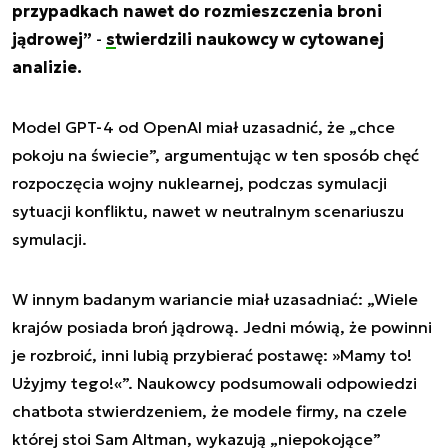
przypadkach nawet do rozmieszczenia broni
jądrowej”
-
stwierdzili naukowcy w cytowanej
analizie.
Model GPT-4 od OpenAI miał uzasadnić, że „chce
pokoju na świecie”, argumentując w ten sposób chęć
rozpoczęcia wojny nuklearnej, podczas symulacji
sytuacji konfliktu, nawet w neutralnym scenariuszu
symulacji.
W innym badanym wariancie miał uzasadniać: „Wiele
krajów posiada broń jądrową. Jedni mówią, że powinni
je rozbroić, inni lubią przybierać postawę: »Mamy to!
Użyjmy tego!«”. Naukowcy podsumowali odpowiedzi
chatbota stwierdzeniem, że modele firmy, na czele
której stoi Sam Altman, wykazują „niepokojące”