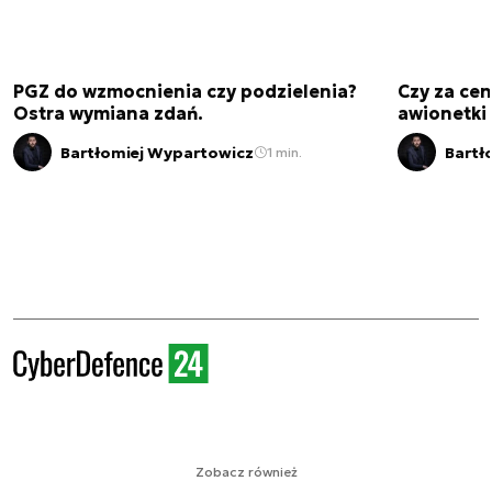
PGZ do wzmocnienia czy podzielenia?
Czy za cen
Ostra wymiana zdań.
awionetki 
Bartłomiej Wypartowicz
Bartł
1 min.
Zobacz również