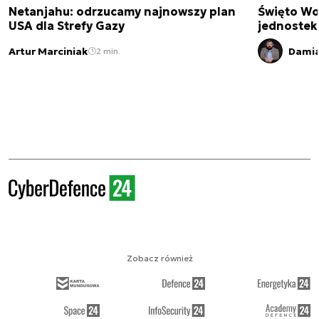
Netanjahu: odrzucamy najnowszy plan
Święto Wo
USA dla Strefy Gazy
jednostek
Artur Marciniak
Damia
2 min.
Zobacz również