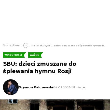
Strona główna
Armia i Służby
SBU: dzieci zmuszane do śpiewania hymnu Rosji
WIADOMOŚCI
WAŻNE
SBU: dzieci zmuszane do
śpiewania hymnu Rosji
Szymon Palczewski
04.09.2023
1 min.