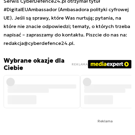
Serwis CyberDefence24.pl otrzymał tytuł
#DigitalEUAmbassador (Ambasadora polityki cyfrowej
UE). Jeśli są sprawy, które Was nurtują; pytania, na
które nie znacie odpowiedzi; tematy, o których trzeba
napisać – zapraszamy do kontaktu. Piszcie do nas na:
redakcja@cyberdefence24.pl
.
Wybrane okazje dla
REKLAMA
Ciebie
Reklama