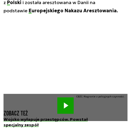
z
Polski
i została aresztowana w Danii na
podstawie
Europejskiego Nakazu Aresztowania.
CBZC: Nagranie z policyjnych czynności.
Zobacz też
Wojsko wyłapuje przestępców. Powstał
specjalny zespół