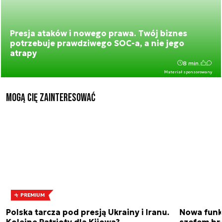
Presja ataków i nowego prawa. Twój biznes
potrzebuje prawdziwego SOC-a, a nie jego
atrapy
8 min.
Materiał sponsorowany
Mogą Cię zainteresować
PREMIUM
Polska tarcza pod presją Ukrainy i Iranu.
Nowa funk
Kolejne Patrioty dla Kijowa?
szefem br