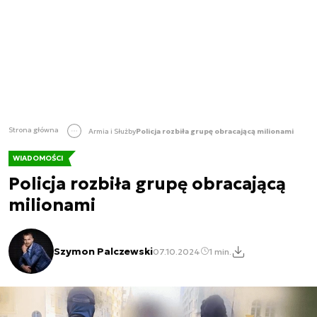
Strona główna
Armia i Służby
Policja rozbiła grupę obracającą milionami
WIADOMOŚCI
Policja rozbiła grupę obracającą
milionami
Szymon Palczewski
07.10.2024
1 min.