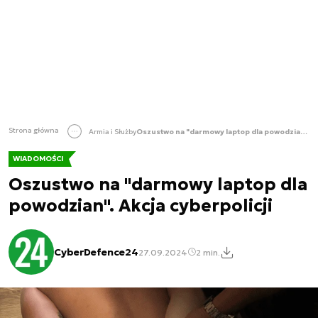
Strona główna
Armia i Służby
Oszustwo na "darmowy laptop dla powodzian". Akcja cyberpolicji
WIADOMOŚCI
Oszustwo na "darmowy laptop dla
powodzian". Akcja cyberpolicji
CyberDefence24
27.09.2024
2 min.