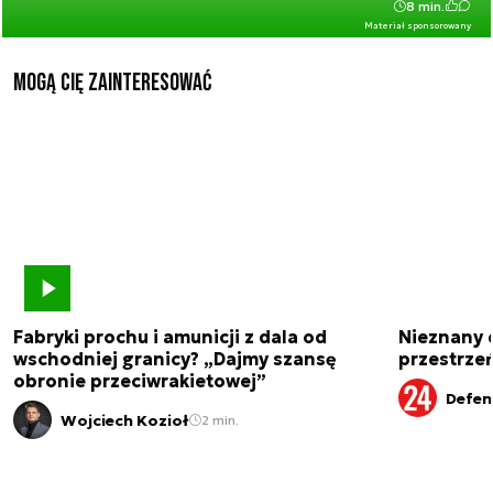
8 min.
Materiał sponsorowany
Mogą Cię zainteresować
Fabryki prochu i amunicji z dala od
Nieznany 
wschodniej granicy? „Dajmy szansę
przestrze
obronie przeciwrakietowej”
Defen
Wojciech Kozioł
2 min.