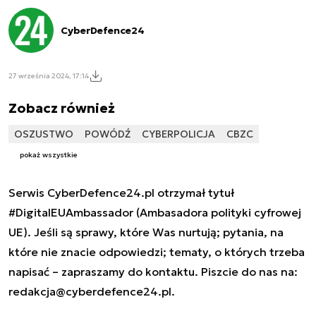
CyberDefence24
27 września 2024, 17:14
Zobacz również
OSZUSTWO
POWÓDŹ
CYBERPOLICJA
CBZC
pokaż wszystkie
Serwis CyberDefence24.pl otrzymał tytuł
#DigitalEUAmbassador (Ambasadora polityki cyfrowej
UE). Jeśli są sprawy, które Was nurtują; pytania, na
które nie znacie odpowiedzi; tematy, o których trzeba
napisać – zapraszamy do kontaktu. Piszcie do nas na:
redakcja@cyberdefence24.pl
.