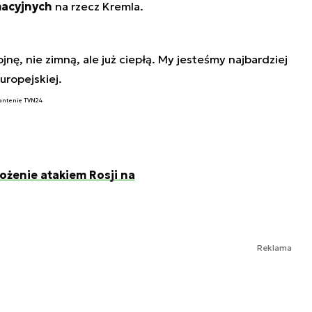
macyjnych
na rzecz Kremla.
nę, nie zimną, ale już ciepłą. My jesteśmy najbardziej
ropejskiej.
 antenie TVN24
ożenie atakiem Rosji na
Reklama