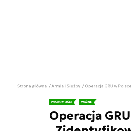
Strona główna
Armia i Służby
Operacja GRU w Polsce
WIADOMOŚCI
WAŻNE
Operacja GRU 
„Zidentyfiko