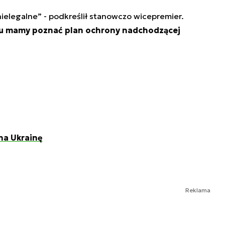
ielegalne” - podkreślił stanowczo wicepremier.
iu mamy poznać plan ochrony nadchodzącej
na Ukrainę
Reklama