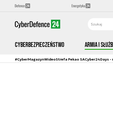
Cyberbezpieczeństwo
Armia i Służ
#CyberMagazyn
Wideo
Strefa Pekao SA
Cyber24Days - r