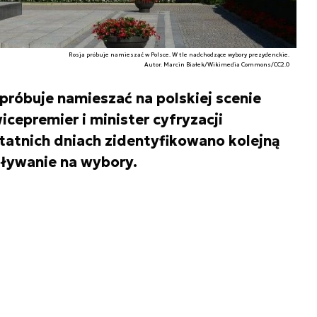
Rosja próbuje namieszać w Polsce. W tle nadchodzące wybory prezydenckie.
Autor. Marcin Białek/Wikimedia Commons/CC2.0
róbuje namieszać na polskiej scenie
icepremier i minister cyfryzacji
atnich dniach zidentyfikowano kolejną
pływanie na wybory.