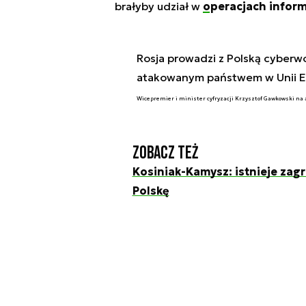
brałyby udział w
operacjach infor
Rosja prowadzi z Polską cyberwoj
atakowanym państwem w Unii Eu
Wicepremier i minister cyfryzacji Krzysztof Gawkowski na
Zobacz też
Kosiniak-Kamysz: istnieje zagr
Polskę