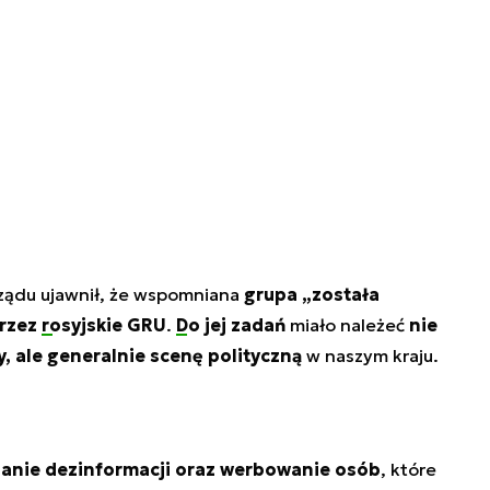
rządu ujawnił, że wspomniana
grupa „została
przez
rosyjskie GRU
.
Do jej zadań
miało należeć
nie
, ale generalnie scenę polityczną
w naszym kraju.
ianie dezinformacji
oraz werbowanie osób
, które