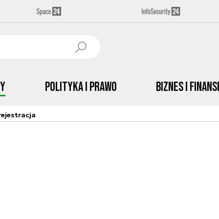
by
Polityka i prawo
Biznes i Finans
ejestracja