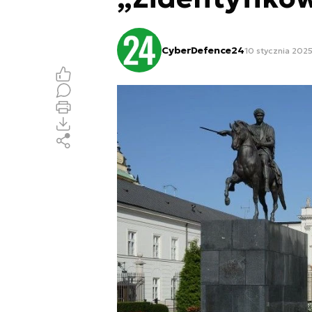
CyberDefence24
10 stycznia 2025,