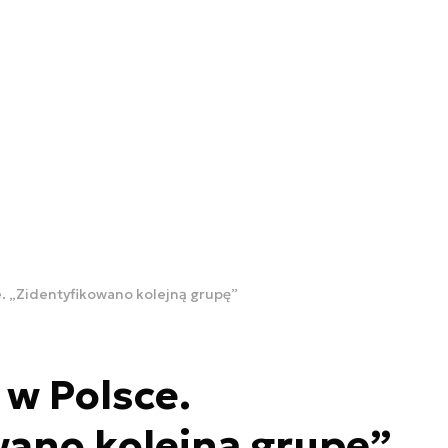
. „Zidentyfikowano kolejną grupę”
w Polsce.
wano kolejną grupę”