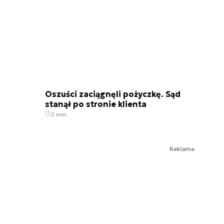
Oszuści zaciągnęli pożyczkę. Sąd
stanął po stronie klienta
2 min.
Reklama