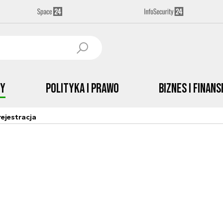
by
Polityka i prawo
Biznes i Finans
ejestracja