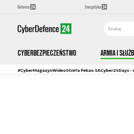
Cyberbezpieczeństwo
Armia i Służ
#CyberMagazyn
Wideo
Strefa Pekao SA
Cyber24Days - r