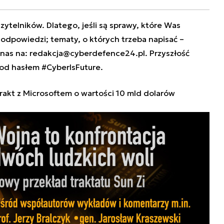
zytelników. Dlatego, jeśli są sprawy, które Was
e odpowiedzi; tematy, o których trzeba napisać –
 nas na:
redakcja@cyberdefence24.pl
. Przyszłość
od hasłem #CyberIsFuture.
akt z Microsoftem o wartości 10 mld dolarów