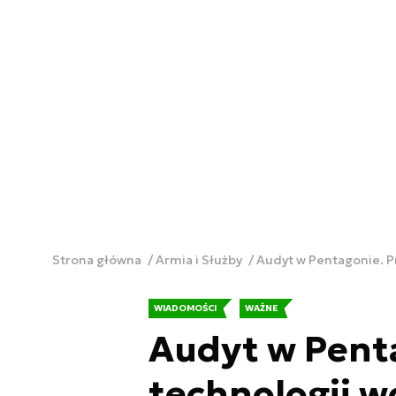
Strona główna
Armia i Służby
Audyt w Pentagonie. P
WIADOMOŚCI
WAŻNE
Audyt w Penta
technologii 