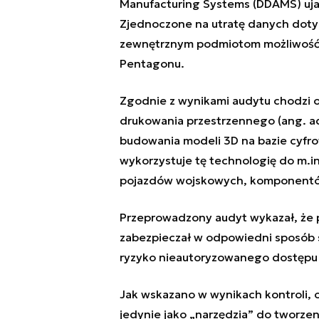
Manufacturing Systems (DDAMS) ujawn
Zjednoczone na utratę danych doty
zewnętrznym podmiotom możliwość 
Pentagonu.
Zgodnie z wynikami audytu chodzi 
drukowania przestrzennego (ang. ad
budowania modeli 3D na bazie cyf
wykorzystuje tę technologię do m.i
pojazdów wojskowych, komponentów
Przeprowadzony audyt wykazał, że p
zabezpieczał w odpowiedni sposób
ryzyko nieautoryzowanego dostępu 
Jak wskazano w wynikach kontroli, 
jedynie jako „narzędzia” do tworzeni