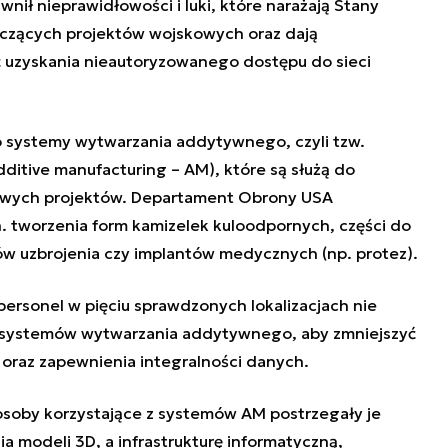
ił nieprawidłowości i luki, które narażają Stany
czących projektów wojskowych oraz dają
uzyskania nieautoryzowanego dostępu do sieci
o systemy wytwarzania addytywnego, czyli tzw.
ditive manufacturing – AM), które są służą do
rowych projektów. Departament Obrony USA
n. tworzenia form kamizelek kuloodpornych, części do
 uzbrojenia czy implantów medycznych (np. protez).
ersonel w pięciu sprawdzonych lokalizacjach nie
 systemów wytwarzania addytywnego, aby zmniejszyć
oraz zapewnienia integralności danych.
osoby korzystające z systemów AM postrzegały je
a modeli 3D, a infrastrukturę informatyczną,