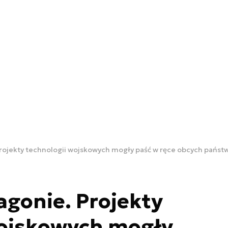
rojekty technologii wojskowych mogły paść w ręce obcych państ
gonie. Projekty
wojskowych mogły