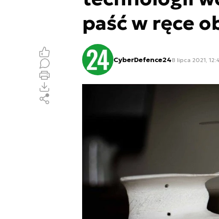
paść w ręce 
CyberDefence24
8 lipca 2021, 12: