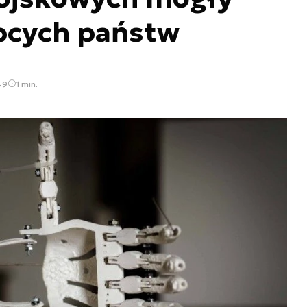
obcych państw
49
1 min.