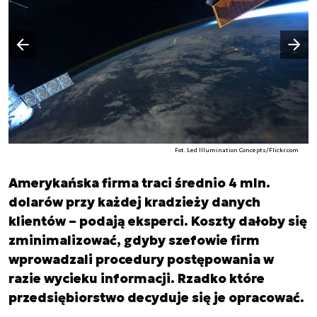
Następny slajd
Poprzedni slajd
Fot. Led Illumination Concepts/Flickr.com
Amerykańska firma traci średnio 4 mln.
dolarów przy każdej kradzieży danych
klientów – podają eksperci. Koszty dałoby się
zminimalizować, gdyby szefowie firm
wprowadzali procedury postępowania w
razie wycieku informacji. Rzadko które
przedsiębiorstwo decyduje się je opracować.