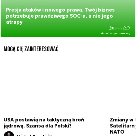
Presja ataków i nowego prawa. Twój biznes
potrzebuje prawdziwego SOC-a, a nie jego
atrapy
8 min.
Materiał sponsorowany
Mogą Cię zainteresować
USA postawią na taktyczną broń
Zmiany w 
jądrową. Szansa dla Polski?
Satelitar
NATO