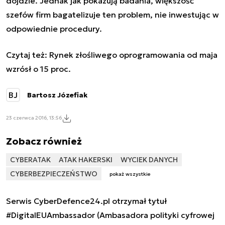
dojdzie. Jednak jak pokazują badania, większość
szefów firm bagatelizuje ten problem, nie inwestując w
odpowiednie procedury.
Czytaj też:
Rynek złośliwego oprogramowania od maja
wzrósł o 15 proc.
BJ
Bartosz Józefiak
23 czerwca 2016, 13:56
Zobacz również
CYBERATAK
ATAK HAKERSKI
WYCIEK DANYCH
CYBERBEZPIECZEŃSTWO
pokaż wszystkie
Serwis CyberDefence24.pl otrzymał tytuł
#DigitalEUAmbassador (Ambasadora polityki cyfrowej