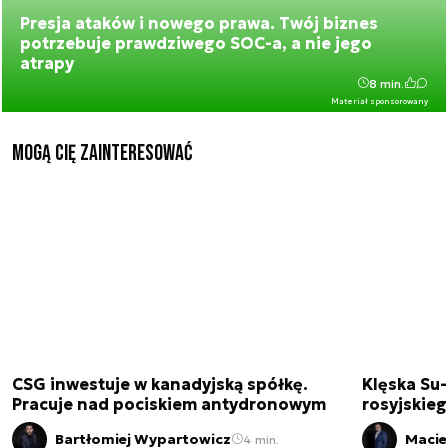
Presja ataków i nowego prawa. Twój biznes
potrzebuje prawdziwego SOC-a, a nie jego
atrapy
8 min.
Materiał sponsorowany
Mogą Cię zainteresować
CSG inwestuje w kanadyjską spółkę.
Klęska Su-
Pracuje nad pociskiem antydronowym
rosyjskie
Bartłomiej Wypartowicz
Macie
4 min.