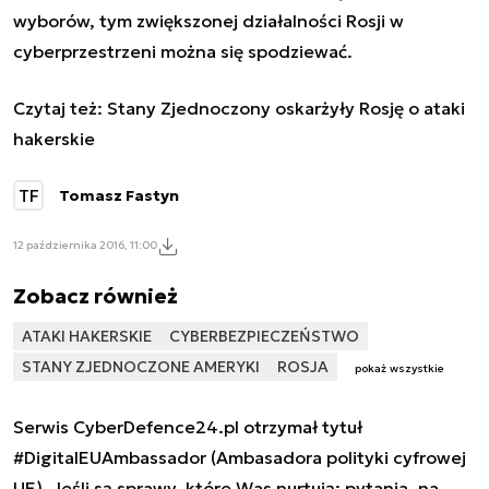
wyborów, tym zwiększonej działalności Rosji w
cyberprzestrzeni można się spodziewać.
Czytaj też:
Stany Zjednoczony oskarżyły Rosję o ataki
hakerskie
TF
Tomasz Fastyn
12 października 2016, 11:00
Zobacz również
ATAKI HAKERSKIE
CYBERBEZPIECZEŃSTWO
STANY ZJEDNOCZONE AMERYKI
ROSJA
pokaż wszystkie
Serwis CyberDefence24.pl otrzymał tytuł
#DigitalEUAmbassador (Ambasadora polityki cyfrowej
UE). Jeśli są sprawy, które Was nurtują; pytania, na