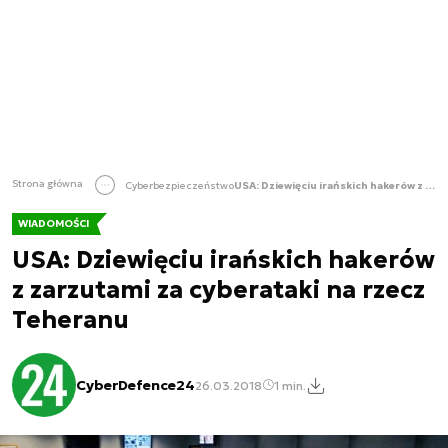
Strona główna
Cyberbezpieczeństwo
USA: Dziewięciu irańskich hakerów z zarzutami za cyberataki na rzecz Teheranu
WIADOMOŚCI
USA: Dziewięciu irańskich hakerów
z zarzutami za cyberataki na rzecz
Teheranu
CyberDefence24
26.03.2018
1 min.