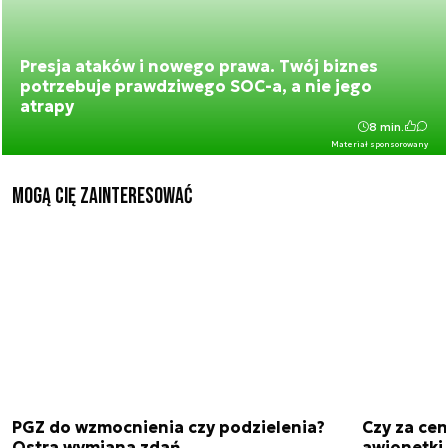
Presja ataków i nowego prawa. Twój biznes
potrzebuje prawdziwego SOC-a, a nie jego
atrapy
8 min.
Materiał sponsorowany
Mogą Cię zainteresować
PGZ do wzmocnienia czy podzielenia?
Czy za cen
Ostra wymiana zdań.
awionetki 