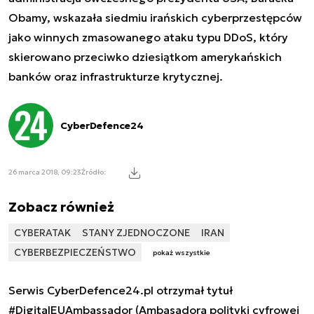
Obamy, wskazała siedmiu irańskich cyberprzestępców
jako winnych zmasowanego ataku typu DDoS, który
skierowano przeciwko dziesiątkom amerykańskich
banków oraz infrastrukturze krytycznej.
CyberDefence24
26 marca 2018, 09:23
Źródło:
Zobacz również
CYBERATAK
STANY ZJEDNOCZONE
IRAN
CYBERBEZPIECZEŃSTWO
pokaż wszystkie
Serwis CyberDefence24.pl otrzymał tytuł
#DigitalEUAmbassador (Ambasadora polityki cyfrowej