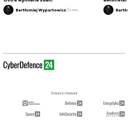
Bartłomiej Wypartowicz
Bartł
1 min.
Zobacz również