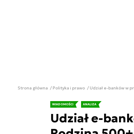
Strona główna
Polityka i prawo
Udział e-banków w p
WIADOMOŚCI
ANALIZA
Udział e-ban
Rodzina 500+