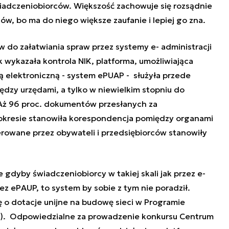
wiadczeniobiorców. Większość zachowuje się rozsądnie
ów, bo ma do niego większe zaufanie i lepiej go zna.
w do załatwiania spraw przez systemy e- administracji
 wykazała kontrola NIK, platforma, umożliwiająca
 elektroniczną - system ePUAP - służyła przede
dzy urzędami, a tylko w niewielkim stopniu do
 Aż 96 proc. dokumentów przesłanych za
resie stanowiła korespondencja pomiędzy organami
ierowane przez obywateli i przedsiębiorców stanowiły
 gdyby świadczeniobiorcy w takiej skali jak przez e-
zez ePAUP, to system by sobie z tym nie poradził.
ę o dotacje unijne na budowę sieci w Programie
). Odpowiedzialne za prowadzenie konkursu Centrum