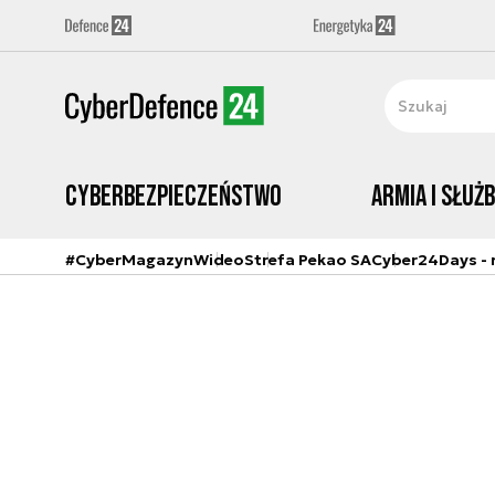
Cyberbezpieczeństwo
Armia i Służ
#CyberMagazyn
Wideo
Strefa Pekao SA
Cyber24Days - r