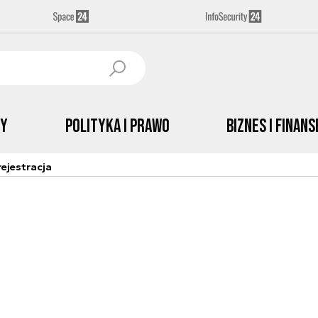
by
Polityka i prawo
Biznes i Finans
ejestracja