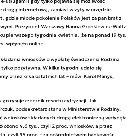
-usługami i gdy tylko pojawia się możliwość
e drogą internetową, zamiast wizyty w urzędzie.
, gdzie młode pokolenie Polaków jest za pan brat z
owymi. Prezydent Warszawy Hanna Gronkiewicz-Waltz
ku pierwszego tygodnia kwietnia, że na ponad 19 tys.
s. wpłynęło online.
składania wniosków o wypłatę świadczenia Rodzina
tylko pozytywna. W kilka tygodni udało się
my przez kilka ostatnich lat – mówi Karol Manys,
 go rysuje rzecznik resortu cyfryzacji. Jak
rczuk, podsekretarz stanu w Ministerstwie Rodziny,
ość wniosków składanych drogą elektroniczną wpłynęła
żono 4,6 tys., czyli 2 proc. wniosków, a przez
eszta, czyli 95 proc. - za pośrednictwem bankowości