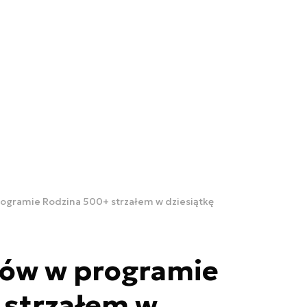
rogramie Rodzina 500+ strzałem w dziesiątkę
ków w programie
 strzałem w