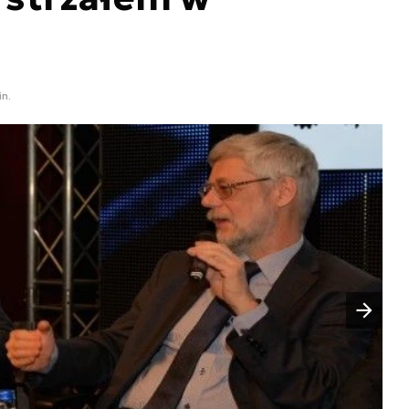
in.
Następny slajd