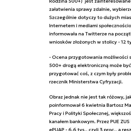
Rodzina 500+) jest zainteresowane e
załatwienia sprawy zdalnie, wybierz
Szczególnie dotyczy to dużych miast
Internetem i mediami społeczności
informowała na Twitterze na począt
wniosków złożonych w stolicy - 12 ty
- Ocena przygotowania możliwości 
500+ drogą elektroniczną może być 
przygotować coś, z czym były proble
rzecznik Ministerstwa Cyfryzacji.
Obraz jednak nie jest tak różowy, jak
poinformował 6 kwietnia Bartosz Ma
Pracy i Polityki Społecznej, większ
kanałem bankowym. Przez PUE ZUS zło
ePUAP - 6,6 tys., czyli 3 proc., a r