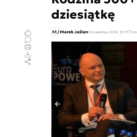
dziesiątkę
MJ
Marek Jaślan
10 kwietnia 2016, 15:11
1 m
Poprzedni slajd