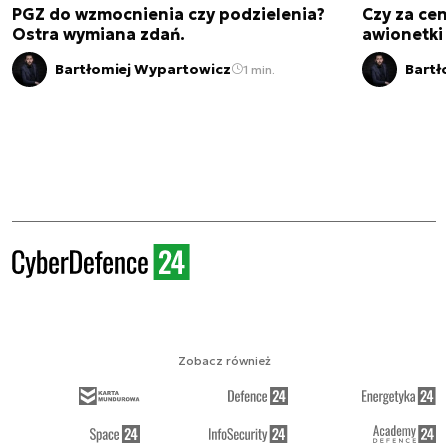
PGZ do wzmocnienia czy podzielenia?
Czy za cen
Ostra wymiana zdań.
awionetki 
Bartłomiej Wypartowicz
Bartł
1 min.
Zobacz również