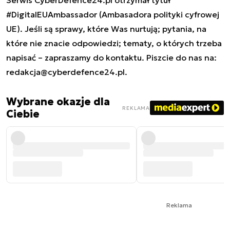
Serwis CyberDefence24.pl otrzymał tytuł
#DigitalEUAmbassador (Ambasadora polityki cyfrowej
UE). Jeśli są sprawy, które Was nurtują; pytania, na
które nie znacie odpowiedzi; tematy, o których trzeba
napisać – zapraszamy do kontaktu. Piszcie do nas na:
redakcja@cyberdefence24.pl
.
Wybrane okazje dla
REKLAMA
Ciebie
Reklama