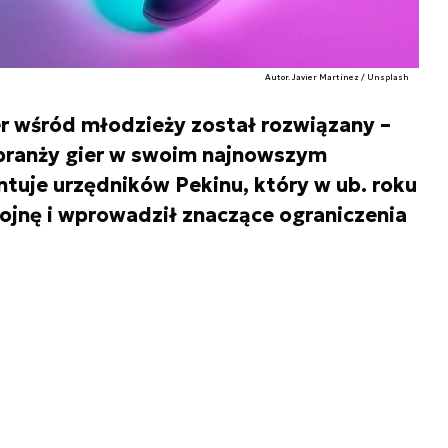
Autor. Javier Martínez / Unsplash
er wśród młodzieży został rozwiązany –
 branży gier w swoim najnowszym
ntuje urzędników Pekinu, który w ub. roku
ojnę i wprowadził znaczące ograniczenia