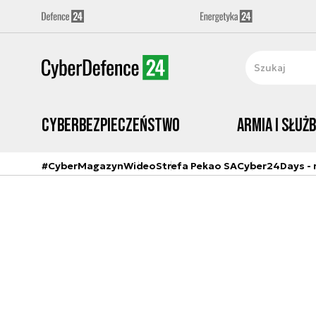
Cyberbezpieczeństwo
Armia i Służ
#CyberMagazyn
Wideo
Strefa Pekao SA
Cyber24Days - r