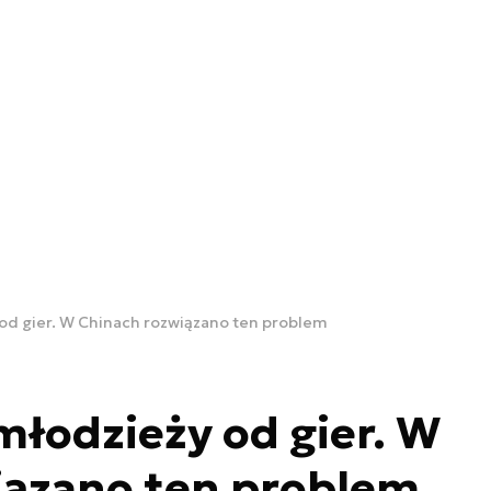
od gier. W Chinach rozwiązano ten problem
młodzieży od gier. W
iązano ten problem