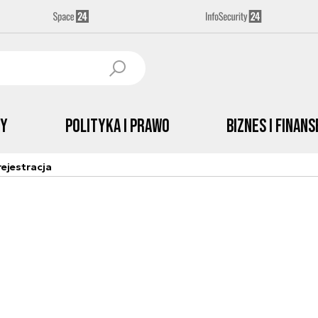
by
Polityka i prawo
Biznes i Finans
ejestracja