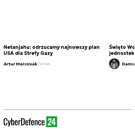
Netanjahu: odrzucamy najnowszy plan
Święto Wo
USA dla Strefy Gazy
jednostek
Artur Marciniak
Damia
2 min.