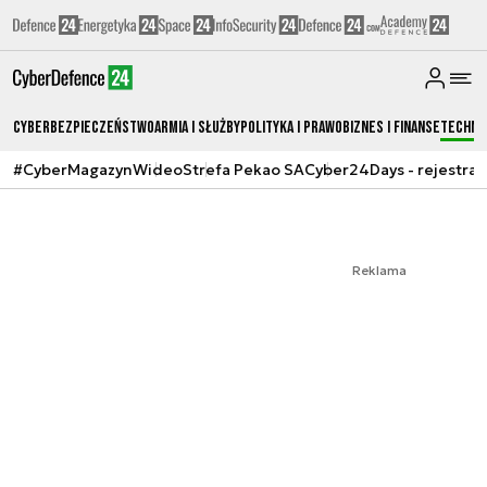
Cyberbezpieczeństwo
Armia i Służby
Polityka i prawo
Biznes i Finanse
Techno
#CyberMagazyn
Wideo
Strefa Pekao SA
Cyber24Days - rejestrac
Reklama