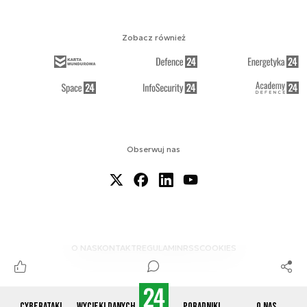
Zobacz również
Obserwuj nas
O NAS
KONTAKT
REGULAMIN
RSS
COOKIES
Cyberataki
Wycieki danych
Poradniki
O nas