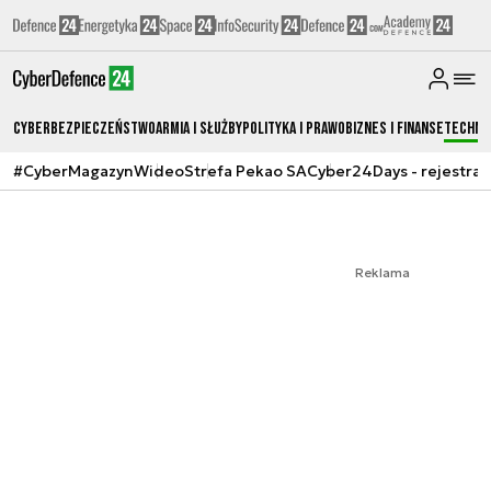
Cyberbezpieczeństwo
Armia i Służby
Polityka i prawo
Biznes i Finanse
Techno
#CyberMagazyn
Wideo
Strefa Pekao SA
Cyber24Days - rejestrac
Reklama