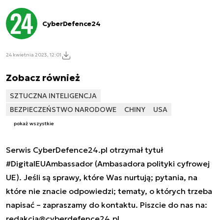
CyberDefence24
24 kwietnia 2023, 12:01
Zobacz również
SZTUCZNA INTELIGENCJA
BEZPIECZEŃSTWO NARODOWE
CHINY
USA
pokaż wszystkie
Serwis CyberDefence24.pl otrzymał tytuł
#DigitalEUAmbassador (Ambasadora polityki cyfrowej
UE). Jeśli są sprawy, które Was nurtują; pytania, na
które nie znacie odpowiedzi; tematy, o których trzeba
napisać – zapraszamy do kontaktu. Piszcie do nas na:
redakcja@cyberdefence24.pl
.