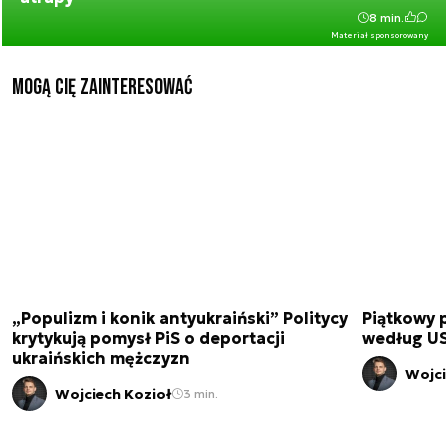
8 min.
Materiał sponsorowany
Mogą Cię zainteresować
„Populizm i konik antyukraiński” Politycy
Piątkowy 
krytykują pomysł PiS o deportacji
według USA
ukraińskich mężczyzn
Wojci
Wojciech Kozioł
3 min.