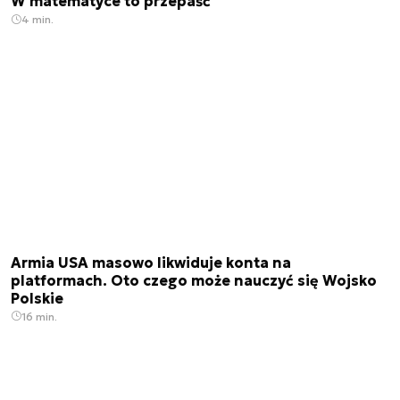
W matematyce to przepaść
4 min.
Armia USA masowo likwiduje konta na
platformach. Oto czego może nauczyć się Wojsko
Polskie
16 min.