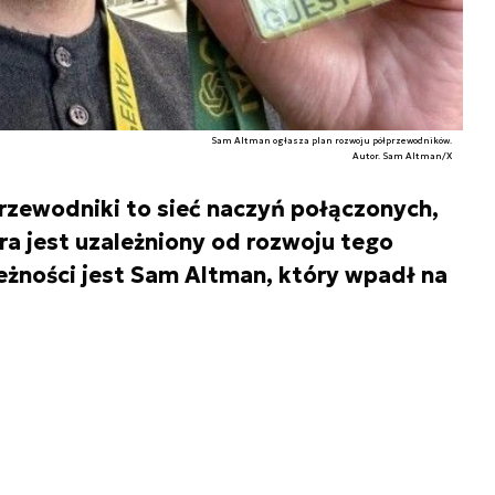
Sam Altman ogłasza plan rozwoju półprzewodników.
Autor. Sam Altman/X
przewodniki to sieć naczyń połączonych,
ra jest uzależniony od rozwoju tego
eżności jest Sam Altman, który wpadł na