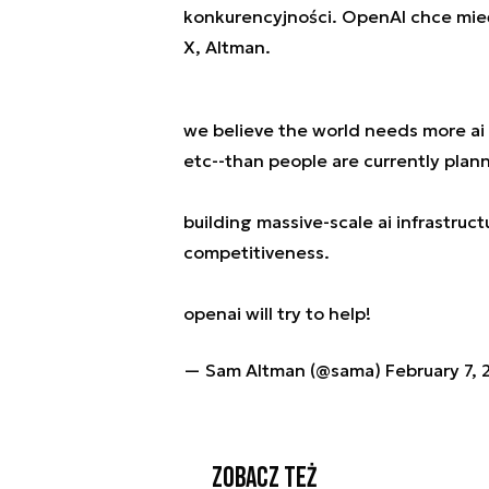
konkurencyjności. OpenAI chce mieć u
X, Altman.
we believe the world needs more ai 
etc--than people are currently plann
building massive-scale ai infrastruct
competitiveness.
openai will try to help!
— Sam Altman (@sama)
February 7,
Zobacz też