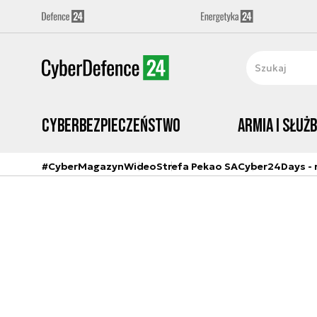
Cyberbezpieczeństwo
Armia i Służ
#CyberMagazyn
Wideo
Strefa Pekao SA
Cyber24Days - r