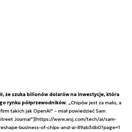
, że szuka bilionów dolarów na inwestycje, która
go rynku półprzewodników
. „Chipów jest za mało, a
irm takich jak OpenAI” – miał powiedzieć Sam
Street Journal”](https://www.wsj.com/tech/ai/sam-
to-reshape-business-of-chips-and-ai-89ab3db0?page=1