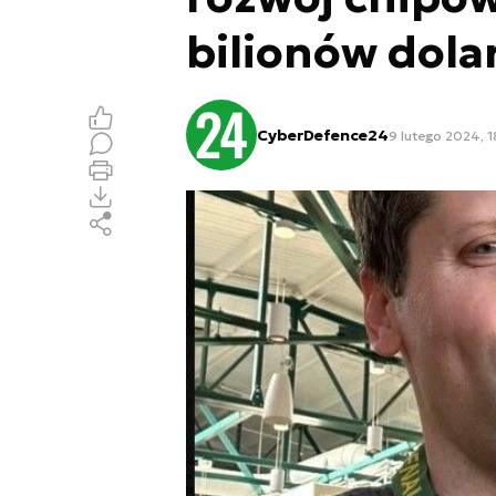
bilionów dola
CyberDefence24
9 lutego 2024, 1