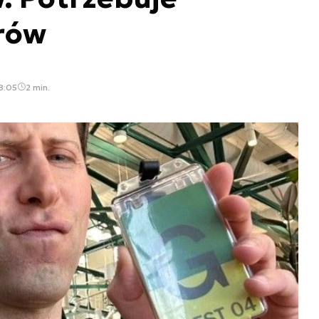
rów
8:05
2 min.