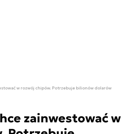
stować w rozwój chipów. Potrzebuje bilionów dolarów
hce zainwestować w
. Potrzebuje