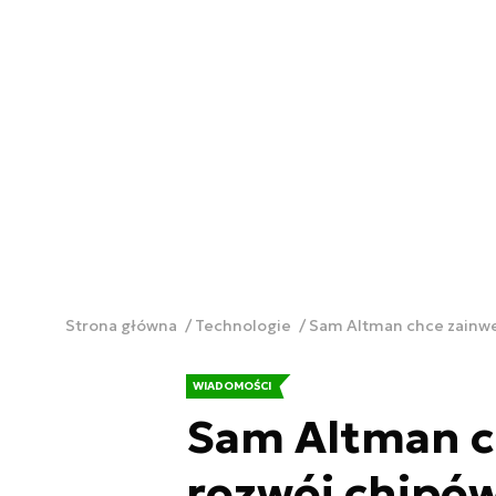
Strona główna
Technologie
Sam Altman chce zainwe
WIADOMOŚCI
Sam Altman c
rozwój chipów