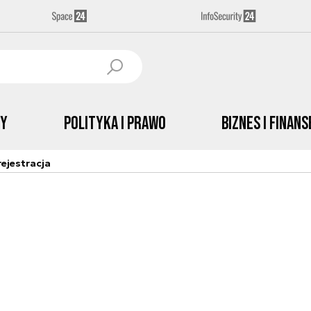
by
Polityka i prawo
Biznes i Finans
ejestracja