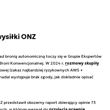
ysiłki ONZ
nad bronią autonomiczną toczy się w Grupie Ekspertów
Broni Konwencjonalnej. W 2024 r.
rozmowy skupiły
owej (zakaz najbardziej ryzykownych AWS +
 nadal występuje brak zgody, jak dokładnie opisać
 przedstawił obszerny raport zbierający opinie 73
wych, w którym wezwał do
przyjęcia prawnie