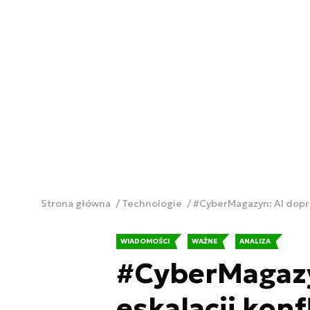
Strona główna
Technologie
#CyberMagazyn: AI dopro
WIADOMOŚCI
WAŻNE
ANALIZA
#CyberMagazy
eskalacji kon