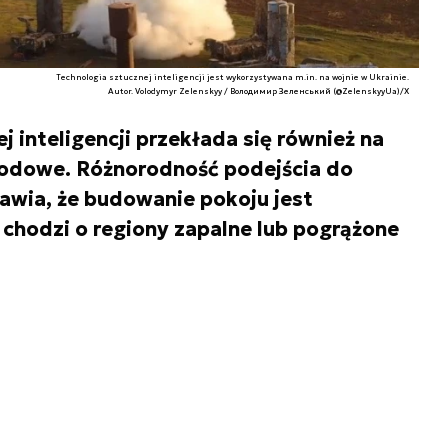
Technologia sztucznej inteligencji jest wykorzystywana m.in. na wojnie w Ukrainie.
Autor. Volodymyr Zelenskyy / Володимир Зеленський (@ZelenskyyUa)/X
j inteligencji przekłada się również na
odowe. Różnorodność podejścia do
rawia, że budowanie pokoju jest
 chodzi o regiony zapalne lub pogrążone