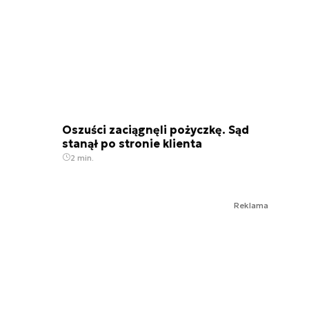
Oszuści zaciągnęli pożyczkę. Sąd
stanął po stronie klienta
2 min.
Reklama