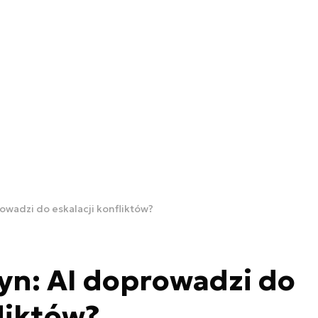
wadzi do eskalacji konfliktów?
n: AI doprowadzi do
fliktów?