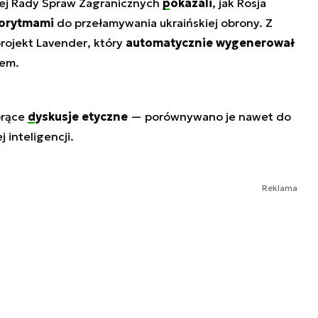
iej Rady Spraw Zagranicznych
pokazali
, jak Rosja
gorytmami
do przełamywania ukraińskiej obrony. Z
projekt
Lavender
, który
automatycznie wygenerował
sem.
orące
dyskusje etyczne
— porównywano je nawet do
inteligencji.
Reklama