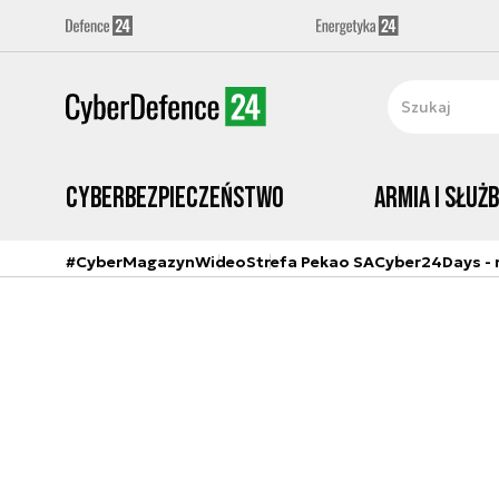
Cyberbezpieczeństwo
Armia i Służ
#CyberMagazyn
Wideo
Strefa Pekao SA
Cyber24Days - r