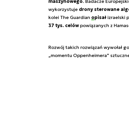
maszynowego
. Badacze Europejsk
wykorzystuje
drony sterowane al
kolei
The Guardian
opisał
izraelski 
37 tys. celów
powiązanych z Hama
Rozwój takich rozwiązań wywołał g
„momentu Oppenheimera” sztucznej 