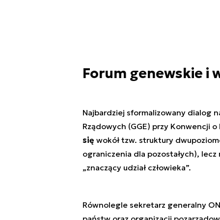
Forum genewskie i w
Najbardziej sformalizowany dialog 
Rządowych (GGE) przy Konwencji o 
się
wokół tzw. struktury dwupoziom
ograniczenia dla pozostałych), lecz
„znaczący udział człowieka”.
Równolegle sekretarz generalny ONZ
państw oraz organizacji pozarządo