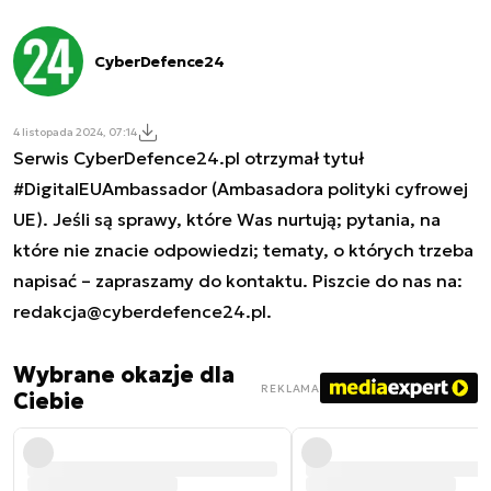
CyberDefence24
4 listopada 2024, 07:14
Serwis CyberDefence24.pl otrzymał tytuł
#DigitalEUAmbassador (Ambasadora polityki cyfrowej
UE). Jeśli są sprawy, które Was nurtują; pytania, na
które nie znacie odpowiedzi; tematy, o których trzeba
napisać – zapraszamy do kontaktu. Piszcie do nas na:
redakcja@cyberdefence24.pl
.
Wybrane okazje dla
REKLAMA
Ciebie