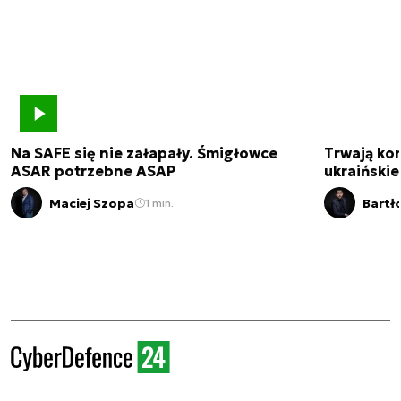
Na SAFE się nie załapały. Śmigłowce
Trwają kon
ASAR potrzebne ASAP
ukraińskie
Maciej Szopa
Bartł
1 min.