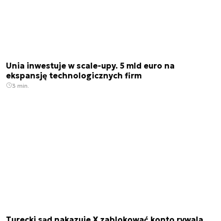
Unia inwestuje w scale-upy. 5 mld euro na
ekspansję technologicznych firm
3 min.
Turecki sąd nakazuje X zablokować konto rywala