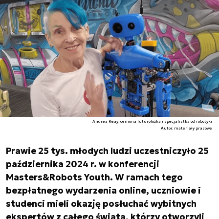
Andrea Keay, ceniona futurolożka i specjalistka od robotyki
Autor. materiały prasowe
Prawie 25 tys. młodych ludzi uczestniczyło 25
października 2024 r. w konferencji
Masters&Robots Youth. W ramach tego
bezpłatnego wydarzenia online, uczniowie i
studenci mieli okazję posłuchać wybitnych
ekspertów z całego świata, którzy otworzyli