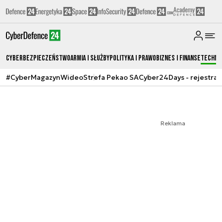
Cyberbezpieczeństwo
Armia i Służby
Polityka i prawo
Biznes i Finanse
Techno
#CyberMagazyn
Wideo
Strefa Pekao SA
Cyber24Days - rejestrac
Reklama