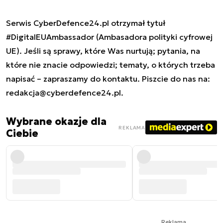
Serwis CyberDefence24.pl otrzymał tytuł
#DigitalEUAmbassador (Ambasadora polityki cyfrowej
UE). Jeśli są sprawy, które Was nurtują; pytania, na
które nie znacie odpowiedzi; tematy, o których trzeba
napisać – zapraszamy do kontaktu. Piszcie do nas na:
redakcja@cyberdefence24.pl
.
Wybrane okazje dla
REKLAMA
Ciebie
Reklama