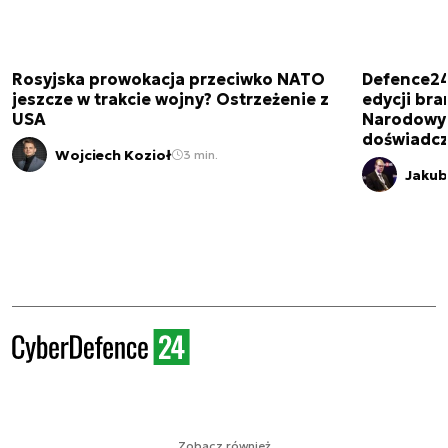
Rosyjska prowokacja przeciwko NATO
Defence24
jeszcze w trakcie wojny? Ostrzeżenie z
edycji br
USA
Narodowy 
doświadcz
Wojciech Kozioł
3 min.
Jakub
Zobacz również