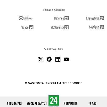
Zobacz również
Obserwuj nas
O NAS
KONTAKT
REGULAMIN
RSS
COOKIES
Cyberataki
Wycieki danych
Poradniki
O nas
© 2012-2026 CYBERDEFENCE24