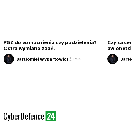
PGZ do wzmocnienia czy podzielenia?
Czy za cen
Ostra wymiana zdań.
awionetki 
Bartłomiej Wypartowicz
Bartł
1 min.