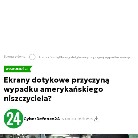
Strona główna
Armia i Służby
Ekrany dotykowe przyczyną wypadku amerykańskiego niszczyciela?
WIADOMOŚCI
Ekrany dotykowe przyczyną
wypadku amerykańskiego
niszczyciela?
CyberDefence24
13.08.2019
1 min.