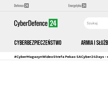
Cyberbezpieczeństwo
Armia i Służ
#CyberMagazyn
Wideo
Strefa Pekao SA
Cyber24Days - r