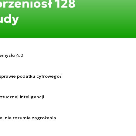
przeniósł 128
udy
zemysłu 4.0
 sprawie podatku cyfrowego?
tucznej inteligencji
lej nie rozumie zagrożenia