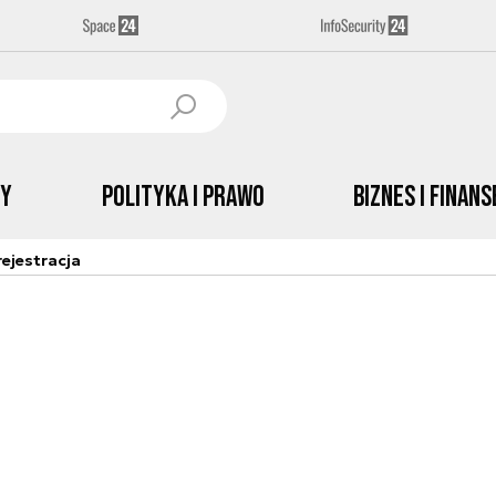
by
Polityka i prawo
Biznes i Finans
ejestracja