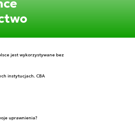
hce
actwo
lsce jest wykorzystywane bez
ch instytucjach. CBA
woje uprawnienia?