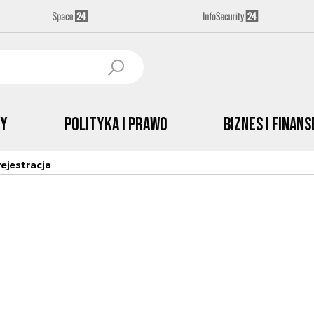
by
Polityka i prawo
Biznes i Finans
ejestracja