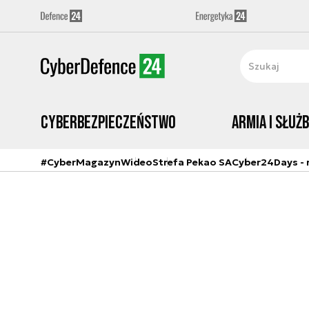
Cyberbezpieczeństwo
Armia i Służ
#CyberMagazyn
Wideo
Strefa Pekao SA
Cyber24Days - r