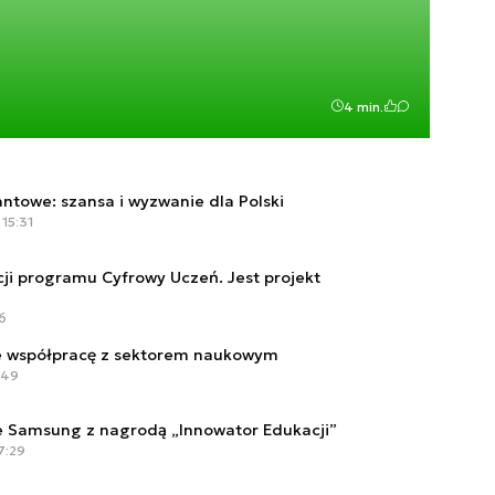
4 min.
ntowe: szansa i wyzwanie dla Polski
 15:31
cji programu Cyfrowy Uczeń. Jest projekt
16
 współpracę z sektorem naukowym
:49
e Samsung z nagrodą „Innowator Edukacji”
7:29