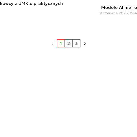
ukowcy z UMK o praktycznych
Modele AI nie r
9 czerwca 2025, 15:
1
2
3