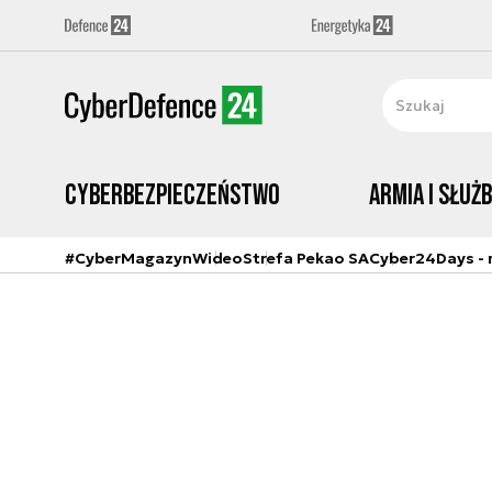
Cyberbezpieczeństwo
Armia i Służ
#CyberMagazyn
Wideo
Strefa Pekao SA
Cyber24Days - r