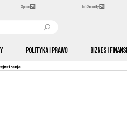
by
Polityka i prawo
Biznes i Finans
ejestracja