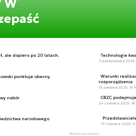
? W
zepaść
ł, ale dopiero po 20 latach.
Technologie kwa
3 października 2025,
Warunki realiza
nkowski punktuje obecny
rozporządzenia
13 sierpnia 2025, 15:
CBZC podejmuje
owy nabór
24 czerwca 2025, 16
Przedstawiciel
dziedzictwa narodowego
17 czerwca 2025, 0
Materiał sponsorowany