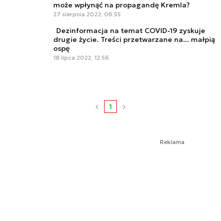
może wpłynąć na propagandę Kremla?
27 sierpnia 2022, 06:55
Dezinformacja na temat COVID-19 zyskuje
drugie życie. Treści przetwarzane na... małpią
ospę
18 lipca 2022, 12:56
1
Reklama