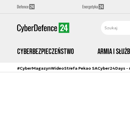
Cyberbezpieczeństwo
Armia i Służ
#CyberMagazyn
Wideo
Strefa Pekao SA
Cyber24Days - r