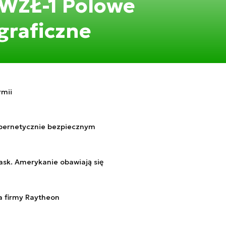
 WZŁ-1 Polowe
graficzne
rmii
ybernetycznie bezpiecznym
ask. Amerykanie obawiają się
a firmy Raytheon