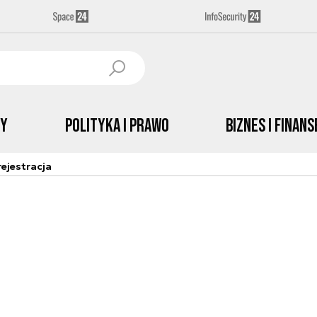
by
Polityka i prawo
Biznes i Finans
ejestracja