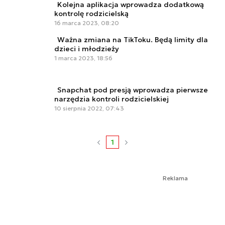
Kolejna aplikacja wprowadza dodatkową
kontrolę rodzicielską
16 marca 2023, 08:20
Ważna zmiana na TikToku. Będą limity dla
dzieci i młodzieży
1 marca 2023, 18:56
Snapchat pod presją wprowadza pierwsze
narzędzia kontroli rodzicielskiej
10 sierpnia 2022, 07:43
1
Reklama