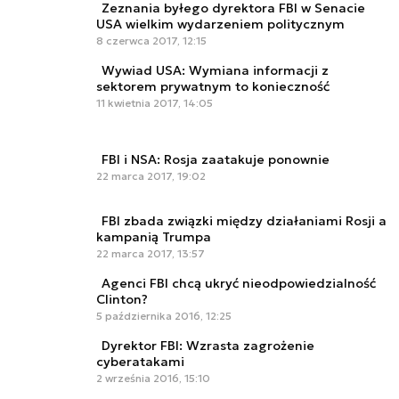
Zeznania byłego dyrektora FBI w Senacie
USA wielkim wydarzeniem politycznym
8 czerwca 2017, 12:15
Wywiad USA: Wymiana informacji z
sektorem prywatnym to konieczność
11 kwietnia 2017, 14:05
FBI i NSA: Rosja zaatakuje ponownie
22 marca 2017, 19:02
FBI zbada związki między działaniami Rosji a
kampanią Trumpa
22 marca 2017, 13:57
Agenci FBI chcą ukryć nieodpowiedzialność
Clinton?
5 października 2016, 12:25
Dyrektor FBI: Wzrasta zagrożenie
cyberatakami
2 września 2016, 15:10