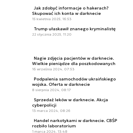
Jak zdobyć informacje o hakerach?
Skupować ich konta w darknecie
15 kwietnia 2025, 16:53
Trump ułaskawił znanego kryminalistę
22 stycznia 2025, 11:20
Nagie zdjęcia pacjentów w darknecie.
Wielkie pieniądze dla poszkodowanych
16 września 2024, 07:53
Podpalenia samochodów ukraińskiego
wojska. Oferta w darknecie
8 sierpnia 2024, 08:17
Sprzedaż leków w darknecie. Akcja
cyberpolicji
13 marca 2024, 08:26
Handel narkotykami w darknecie. CBŚP
rozbiło laboratorium
1 marca 2024, 13:48