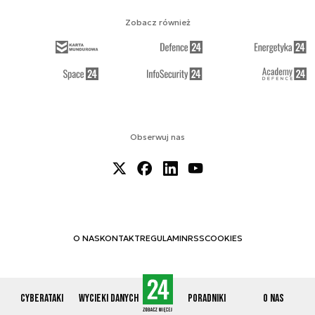
Zobacz również
Obserwuj nas
O NAS
KONTAKT
REGULAMIN
RSS
COOKIES
Cyberataki
Wycieki danych
Poradniki
O nas
© 2012-2026 CYBERDEFENCE24