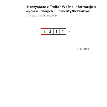
Korzystasz z Trello? Ważne informacje o
wycieku danych 15 mln użytkowników
24 stycznia 2024, 11:14
1
2
3
4
Reklama