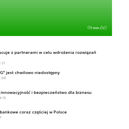
1 min.
cuje z partnerami w celu wdrożenia rozwiązań
:21
G" jest chwilowo niedostępny
7:06
 innowacyjność i bezpieczeństwo dla biznesu
8:13
 bankowe coraz częściej w Polsce
7