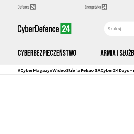
Cyberbezpieczeństwo
Armia i Służ
#CyberMagazyn
Wideo
Strefa Pekao SA
Cyber24Days - r