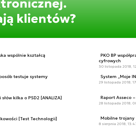
tronicznej.
ają klientów?
ska wspólnie kształcą
PKO BP współpra
cyfrowych
30 listopada 2018, 12
posób testuje systemy
System „Moje IN
29 listopada 2018, 1
Raport Asseco –
li słów kilka o PSD2 [ANALIZA]
28 listopada 2018, 0
Mobilne trojany
owości [Test Technologii]
8 sierpnia 2018, 13:4