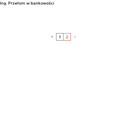
ną. Przełom w bankowości
1
2