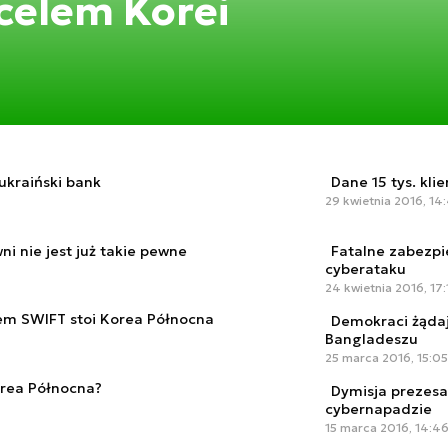
 celem Korei
 ukraiński bank
Dane 15 tys. kli
29 kwietnia 2016, 14
i nie jest już takie pewne
Fatalne zabezp
cyberataku
24 kwietnia 2016, 17:
em SWIFT stoi Korea Północna
Demokraci żądaj
Bangladeszu
25 marca 2016, 15:05
rea Północna?
Dymisja prezes
cybernapadzie
15 marca 2016, 14:4