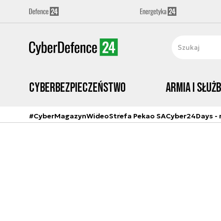
Cyberbezpieczeństwo
Armia i Służ
#CyberMagazyn
Wideo
Strefa Pekao SA
Cyber24Days - r