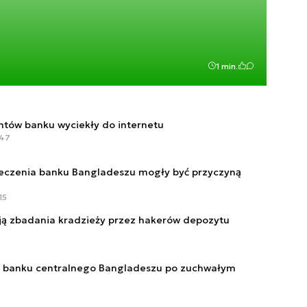
1 min.
entów banku wyciekły do internetu
:47
ieczenia banku Bangladeszu mogły być przyczyną
15
ą zbadania kradzieży przez hakerów depozytu
a banku centralnego Bangladeszu po zuchwałym
6