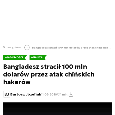
Strona główna
Bangladesz stracił 100 mln dolarów przez atak chińskich hakerów
WIADOMOŚCI
ANALIZA
Bangladesz stracił 100 mln
dolarów przez atak chińskich
hakerów
BJ
Bartosz Józefiak
11.03.2016
1 min.