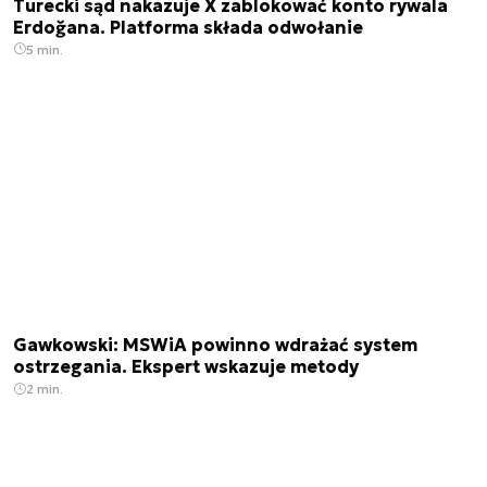
Turecki sąd nakazuje X zablokować konto rywala
Erdoğana. Platforma składa odwołanie
5 min.
Gawkowski: MSWiA powinno wdrażać system
ostrzegania. Ekspert wskazuje metody
2 min.