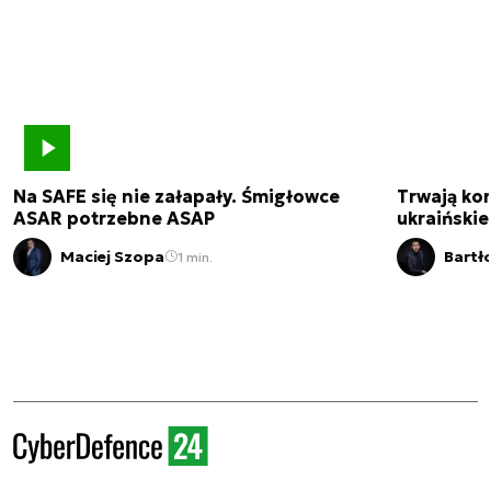
Na SAFE się nie załapały. Śmigłowce
Trwają kon
ASAR potrzebne ASAP
ukraińskie
Maciej Szopa
Bartł
1 min.