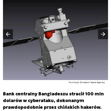
Następny slajd
Poprzedni slajd
Ilustracja: European Space Agency
Bank centralny Bangladeszu stracił 100 mln
dolarów w cyberataku, dokonanym
prawdopodobnie przez chińskich hakerów.