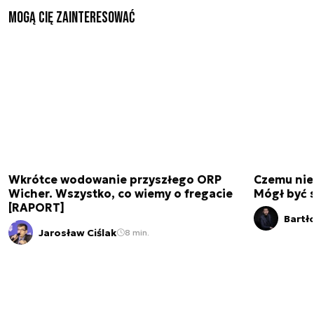
Mogą Cię zainteresować
Wkrótce wodowanie przyszłego ORP
Czemu nie
Wicher. Wszystko, co wiemy o fregacie
Mógł być 
[RAPORT]
Bartł
Jarosław Ciślak
8 min.