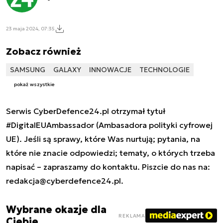
23 maja 2024, 07:35
Zobacz również
SAMSUNG
GALAXY
INNOWACJE
TECHNOLOGIE
pokaż wszystkie
Serwis CyberDefence24.pl otrzymał tytuł
#DigitalEUAmbassador (Ambasadora polityki cyfrowej
UE). Jeśli są sprawy, które Was nurtują; pytania, na
które nie znacie odpowiedzi; tematy, o których trzeba
napisać – zapraszamy do kontaktu. Piszcie do nas na:
redakcja@cyberdefence24.pl
.
Wybrane okazje dla
REKLAMA
Ciebie