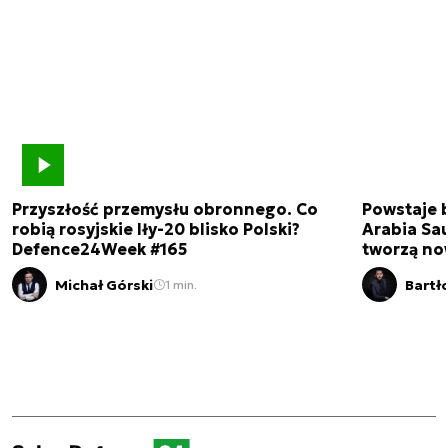
Przyszłość przemysłu obronnego. Co
Powstaje 
robią rosyjskie Iły-20 blisko Polski?
Arabia Sau
Defence24Week #165
tworzą no
Michał Górski
Bartł
1 min.