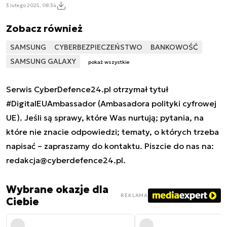
3 lutego 2025, 08:34
Zobacz również
SAMSUNG
CYBERBEZPIECZEŃSTWO
BANKOWOŚĆ
SAMSUNG GALAXY
pokaż wszystkie
Serwis CyberDefence24.pl otrzymał tytuł
#DigitalEUAmbassador (Ambasadora polityki cyfrowej
UE). Jeśli są sprawy, które Was nurtują; pytania, na
które nie znacie odpowiedzi; tematy, o których trzeba
napisać – zapraszamy do kontaktu. Piszcie do nas na:
redakcja@cyberdefence24.pl
.
Wybrane okazje dla
REKLAMA
Ciebie