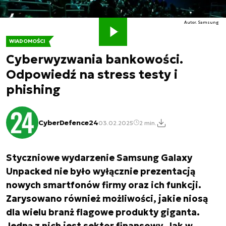
Autor. Samsung
WIADOMOŚCI
Cyberwyzwania bankowości.
Odpowiedź na stress testy i
phishing
CyberDefence24
03.02.2025
2 min.
Styczniowe wydarzenie Samsung Galaxy
Unpacked nie było wyłącznie prezentacją
nowych smartfonów firmy oraz ich funkcji.
Zarysowano również możliwości, jakie niosą
dla wielu branż flagowe produkty giganta.
Jedną z nich jest sektor finansowy. Jak w