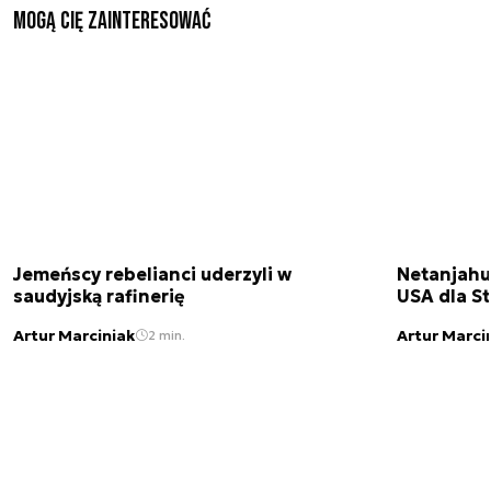
Mogą Cię zainteresować
Jemeńscy rebelianci uderzyli w
Netanjahu
saudyjską rafinerię
USA dla St
Artur Marciniak
Artur Marci
2 min.