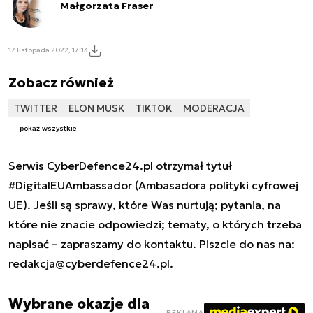
Małgorzata Fraser
17 listopada 2022, 17:13
Zobacz również
TWITTER
ELON MUSK
TIKTOK
MODERACJA
pokaż wszystkie
Serwis CyberDefence24.pl otrzymał tytuł
#DigitalEUAmbassador (Ambasadora polityki cyfrowej
UE). Jeśli są sprawy, które Was nurtują; pytania, na
które nie znacie odpowiedzi; tematy, o których trzeba
napisać – zapraszamy do kontaktu. Piszcie do nas na:
redakcja@cyberdefence24.pl
.
Wybrane okazje dla
REKLAMA